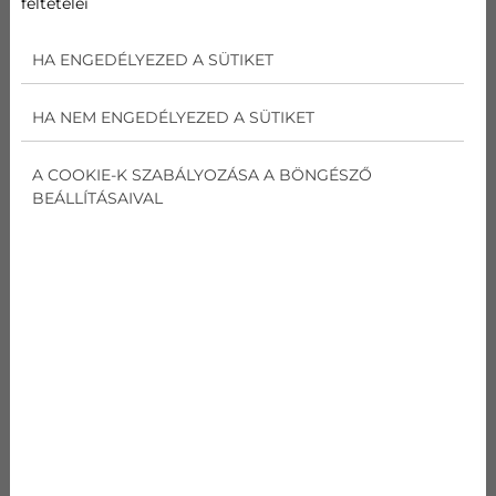
feltételei
AJÁNLATOT KÉREK
HA ENGEDÉLYEZED A SÜTIKET
HA NEM ENGEDÉLYEZED A SÜTIKET
RE INVERTERES KLÍMA
A COOKIE-K SZABÁLYOZÁSA A BÖNGÉSZŐ
kódnév
BEÁLLÍTÁSAIVAL
Panasonic KIT-RE9-
RKE
Teljesítmény
Hűtés
2.5
kW
Teljesítmény
Fűtés
3.3
kW
SEER
Hűtés
6.1
W/W
SCOP
Fűtés
4
W/W
Energia osztály