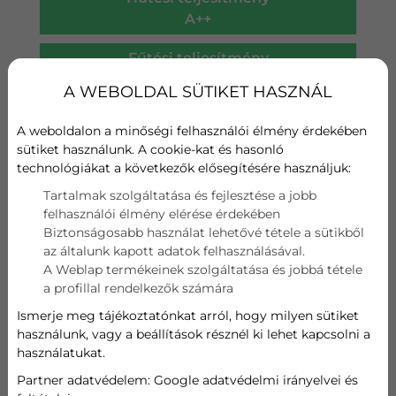
A++
Fűtési teljesítmény
A+
A WEBOLDAL SÜTIKET HASZNÁL
Wifi
A weboldalon a minőségi felhasználói élmény érdekében
sütiket használunk. A cookie-kat és hasonló
Szűrő
technológiákat a következők elősegítésére használjuk:
Hűtési teljesítmény
Tartalmak szolgáltatása és fejlesztése a jobb
felhasználói élmény elérése érdekében
Biztonságosabb használat lehetővé tétele a sütikből
2.5 kW
az általunk kapott adatok felhasználásával.
A Weblap termékeinek szolgáltatása és jobbá tétele
Fűtési teljesítmény
a profillal rendelkezők számára
Ismerje meg tájékoztatónkat arról, hogy milyen sütiket
3.3 kW
használunk, vagy a beállítások résznél ki lehet kapcsolni a
használatukat.
204 185
Ft
Partner adatvédelem:
Google adatvédelmi irányelvei és