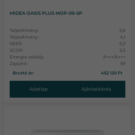
MIDEA OASIS PLUS MOP-09-SP
Teljesítmény:
2,6
Teljesítmény:
4,1
SEER:
9,2
SCOP:
5,3
Energia osztály:
A+++/A+++
Zajszint:
59
Bruttó ár:
452 120 Ft
Adatlap
Ajánlatkérés