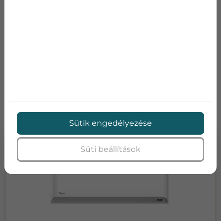
Kérje ingyenes felmérésünket
és készítünk
Önnek egy életkörülményeire és felhasználói
szokására szabott árajánlatot!
TOVÁBBI TERMÉKEK
Sütik engedélyezése
Süti beállítások