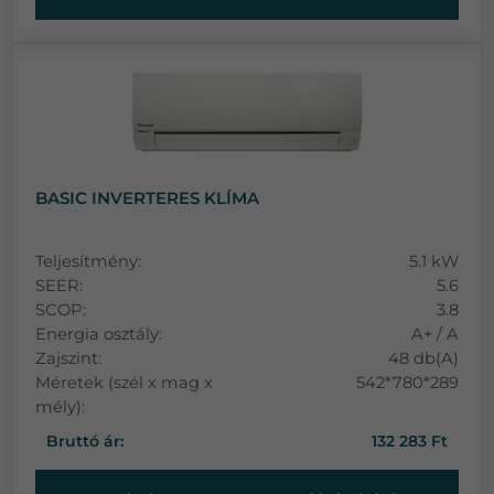
BASIC INVERTERES KLÍMA
Teljesítmény:
5.1 kW
SEER:
5.6
SCOP:
3.8
Energia osztály:
A+ / A
Zajszint:
48 db(A)
Méretek (szél x mag x
542*780*289
mély):
Bruttó ár:
132 283 Ft