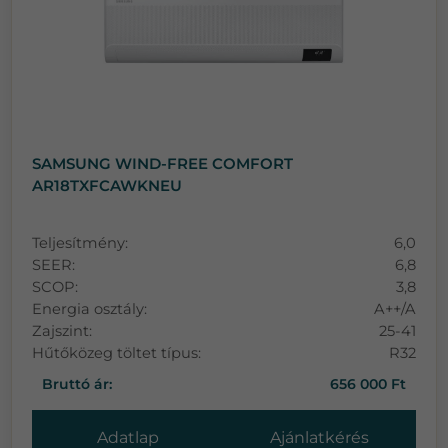
SAMSUNG WIND-FREE COMFORT
AR18TXFCAWKNEU
Teljesítmény:
6,0
SEER:
6,8
SCOP:
3,8
Energia osztály:
A++/A
Zajszint:
25-41
Hűtőközeg töltet típus:
R32
Bruttó ár:
656 000 Ft
Adatlap
Ajánlatkérés