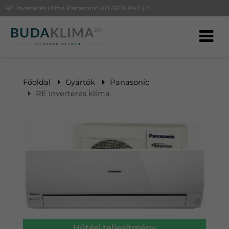
RE Inverteres klíma Panasonic KIT-RE9-RKE | BudaKlíma klíma, klímaszerelés
Főoldal
Gyártók
Panasonic
RE Inverteres klíma
Hűtési teljesítmény