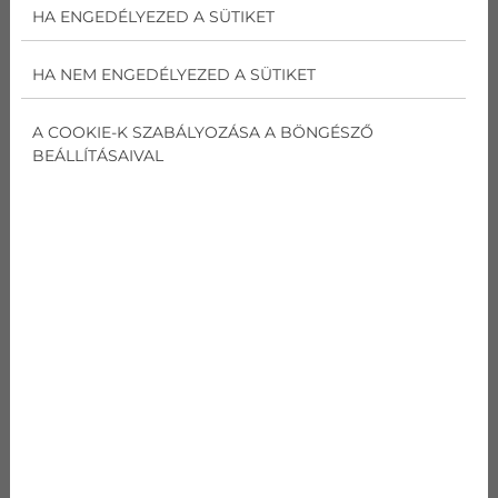
HA ENGEDÉLYEZED A SÜTIKET
3,2 kW
HA NEM ENGEDÉLYEZED A SÜTIKET
384 000
Ft
A COOKIE-K SZABÁLYOZÁSA A BÖNGÉSZŐ
BEÁLLÍTÁSAIVAL
AJÁNLATOT KÉREK
SAMSUNG WIND-FREE
COMFORT AR09TXFCAWKNEU
Teljesítmény
Hűtés
2,5
kW
Teljesítmény
Fűtés
3,2
kW
SEER
Hűtés
6,7
W/W