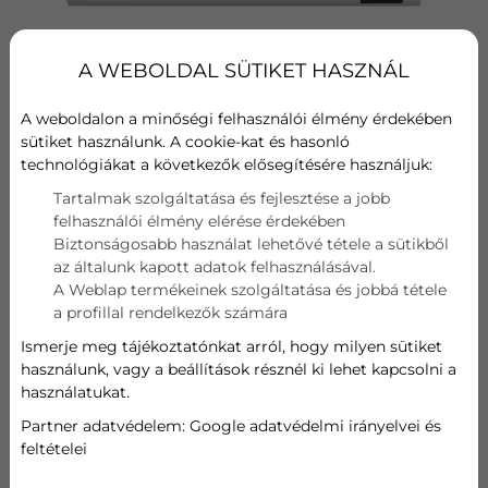
A WEBOLDAL SÜTIKET HASZNÁL
A weboldalon a minőségi felhasználói élmény érdekében
Hűtési teljesítmény
sütiket használunk. A cookie-kat és hasonló
A++
technológiákat a következők elősegítésére használjuk:
Tartalmak szolgáltatása és fejlesztése a jobb
Fűtési teljesítmény
felhasználói élmény elérése érdekében
A+
Biztonságosabb használat lehetővé tétele a sütikből
az általunk kapott adatok felhasználásával.
Wifi
A Weblap termékeinek szolgáltatása és jobbá tétele
a profillal rendelkezők számára
Szűrő
Ismerje meg tájékoztatónkat arról, hogy milyen sütiket
használunk, vagy a beállítások résznél ki lehet kapcsolni a
Hűtési teljesítmény
használatukat.
Partner adatvédelem:
Google adatvédelmi irányelvei és
2,5 kW
feltételei
Fűtési teljesítmény