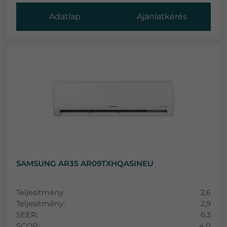
Adatlap
Ajánlatkérés
SAMSUNG AR35 AR09TXHQASINEU
Teljesítmény:
2,6
Teljesítmény:
2,9
SEER:
6,3
SCOP:
4,0