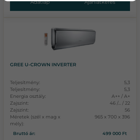
Adatlap
Ajánlatkérés
GREE U-CROWN INVERTER
Teljesítmény:
5,3
Teljesítmény:
5,3
Energia osztály:
A++ / A+
Zajszint:
46 /... / 22
Zajszint:
56
Méretek (szél x mag x
965 x 700 x 396
mély):
Bruttó ár:
499 000 Ft