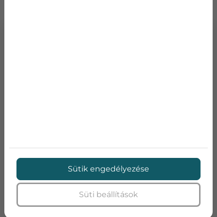
SAMSUNG AR7580 (BETTER) INVERTERES KLÍMA
Teljesítmény:
7
SEER:
7,00
SCOP:
4,00
Energia osztály:
A++ / A
Zajszint:
26/43
Sütik engedélyezése
Hűtőközeg töltet típus:
R410A
Bruttó ár:
679 900 Ft
Süti beállítások