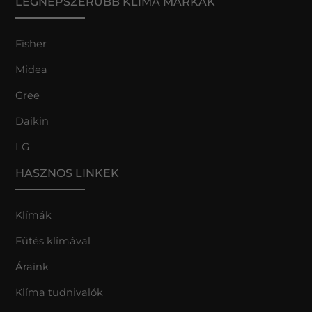
LEGNÉPSZERŰBB KLÍMA MÁRKÁK
Fisher
Midea
Gree
Daikin
LG
HASZNOS LINKEK
Klímák
Fűtés klímával
Áraink
Klíma tudnivalók