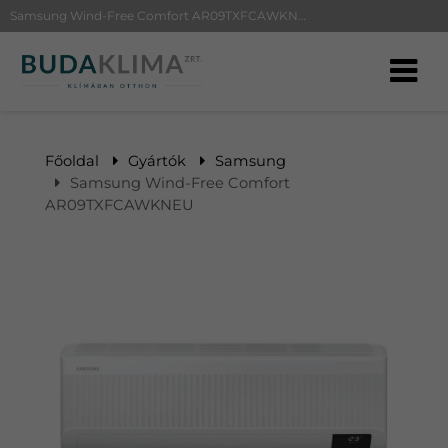
Samsung Wind-Free Comfort AR09TXFCAWKNEU | BudaKlíma klíma, klímaszerelés
Főoldal
Gyártók
Samsung
Samsung Wind-Free Comfort
AR09TXFCAWKNEU