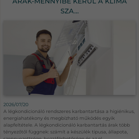
ÁRAK-MENNYIBE KERÜL A KLÍMA
SZA...
2026/07/20
A légkondicionáló rendszeres karbantartása a higiénikus,
energiahatékony és megbízható működés egyik
alapfeltétele. A légkondicionáló karbantartás árak több
tényezőtől függnek: számít a készülék típusa, állapota,
szennyezettsége, hozzáférhetősége és az el...