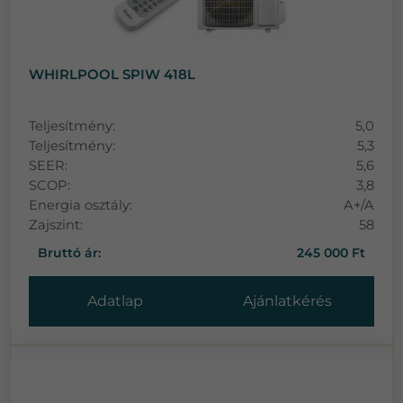
WHIRLPOOL SPIW 418L
Teljesítmény:
5,0
Teljesítmény:
5,3
SEER:
5,6
SCOP:
3,8
Energia osztály:
A+/A
Zajszint:
58
Bruttó ár:
245 000 Ft
Adatlap
Ajánlatkérés