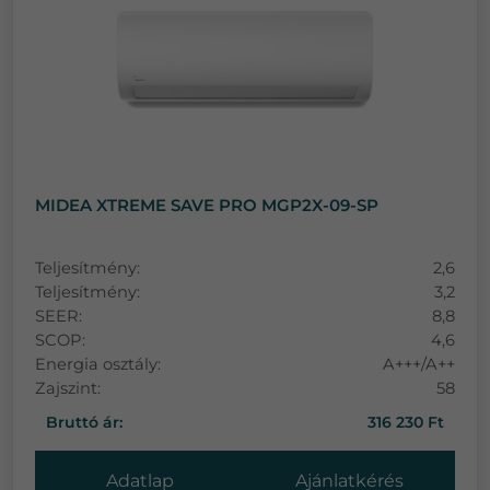
MIDEA XTREME SAVE PRO MGP2X-09-SP
Teljesítmény:
2,6
Teljesítmény:
3,2
SEER:
8,8
SCOP:
4,6
Energia osztály:
A+++/A++
Zajszint:
58
Bruttó ár:
316 230 Ft
Adatlap
Ajánlatkérés