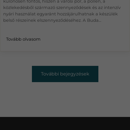
különösen fontos, hiszen a városi por, a pollen, a
közlekedésből származó szennyeződések és az intenzív
nyári használat egyaránt hozzájárulhatnak a készülék
belső részeinek elszennyeződéséhez. A Buda...
Tovább olvasom
További bejegyzések