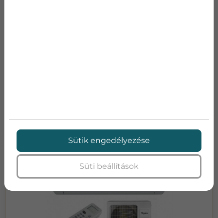
Teljesítmény:
2,5
Teljesítmény:
3,15
SEER:
6,20
SCOP:
4,10
Energia osztály:
A++/A+
Méretek (szél x mag x
290x850x199
mély):
Bruttó ár:
323 240 Ft
Adatlap
Ajánlatkérés
Sütik engedélyezése
Süti beállítások