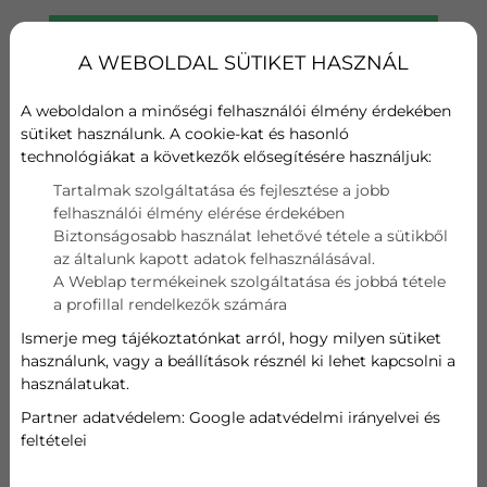
Hűtési teljesítmény
A++
A WEBOLDAL SÜTIKET HASZNÁL
Fűtési teljesítmény
A weboldalon a minőségi felhasználói élmény érdekében
A+
sütiket használunk. A cookie-kat és hasonló
technológiákat a következők elősegítésére használjuk:
Wifi
Tartalmak szolgáltatása és fejlesztése a jobb
felhasználói élmény elérése érdekében
Szűrő
Biztonságosabb használat lehetővé tétele a sütikből
az általunk kapott adatok felhasználásával.
Hűtési teljesítmény
A Weblap termékeinek szolgáltatása és jobbá tétele
a profillal rendelkezők számára
3,6 kW
Ismerje meg tájékoztatónkat arról, hogy milyen sütiket
használunk, vagy a beállítások résznél ki lehet kapcsolni a
Fűtési teljesítmény
használatukat.
Partner adatvédelem:
Google adatvédelmi irányelvei és
3,8 kW
feltételei