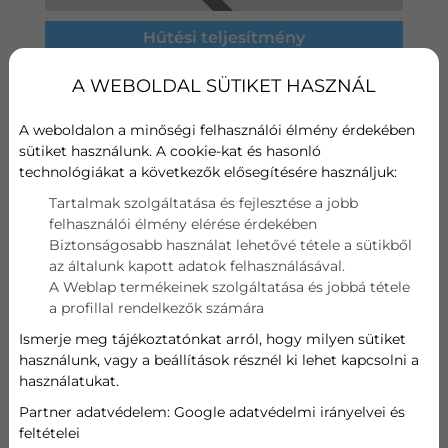
Hűtési teljesítmény
A WEBOLDAL SÜTIKET HASZNÁL
2,6 kW
Fűtési teljesítmény
A weboldalon a minőségi felhasználói élmény érdekében
sütiket használunk. A cookie-kat és hasonló
technológiákat a következők elősegítésére használjuk:
2,8 kW
Tartalmak szolgáltatása és fejlesztése a jobb
felhasználói élmény elérése érdekében
199 900
Ft
Biztonságosabb használat lehetővé tétele a sütikből
az általunk kapott adatok felhasználásával.
A Weblap termékeinek szolgáltatása és jobbá tétele
AJÁNLATOT KÉREK
a profillal rendelkezők számára
Ismerje meg tájékoztatónkat arról, hogy milyen sütiket
használunk, vagy a beállítások résznél ki lehet kapcsolni a
GREE SMART INVERTER
használatukat.
FŰTÉSRE! WIFIS
Partner adatvédelem:
Google adatvédelmi irányelvei és
feltételei