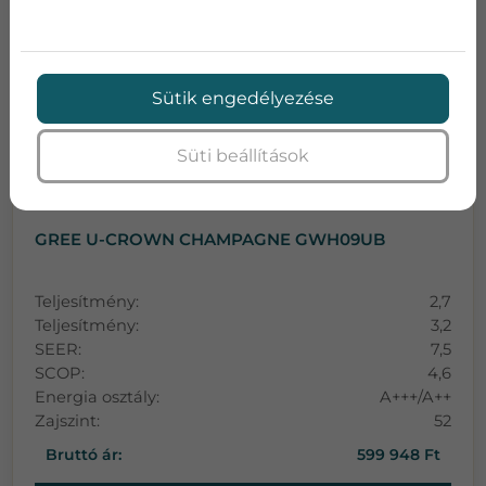
Sütik engedélyezése
Süti beállítások
GREE U-CROWN CHAMPAGNE GWH09UB
Teljesítmény:
2,7
Teljesítmény:
3,2
SEER:
7,5
SCOP:
4,6
Energia osztály:
A+++/A++
Zajszint:
52
Bruttó ár:
599 948 Ft