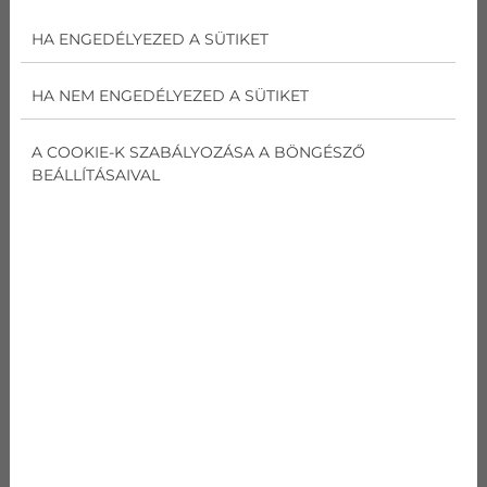
kódnév
Gree GWH09QB
HA ENGEDÉLYEZED A SÜTIKET
Teljesítmény
Hűtés
2,6
kW
HA NEM ENGEDÉLYEZED A SÜTIKET
Teljesítmény
Fűtés
2,8
kW
A COOKIE-K SZABÁLYOZÁSA A BÖNGÉSZŐ
SEER
BEÁLLÍTÁSAIVAL
Hűtés
6,1
W/W
SCOP
Fűtés
4,0
W/W
Energia osztály
hűtés/fűtés
Zajszint
Beltéri
39/36/32/28/-
db(A)
Zajszint
Kültéri
52
db(A)
Hűtőközeg töltet típus
R32