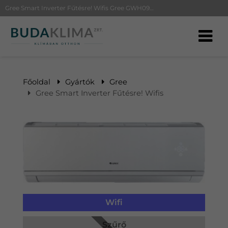
Gree Smart Inverter Fűtésre! Wifis Gree GWH09QB | BudaKlíma klíma, klímaszerelés
Főoldal
Gyártók
Gree
Gree Smart Inverter Fűtésre! Wifis
Wifi
Szűrő