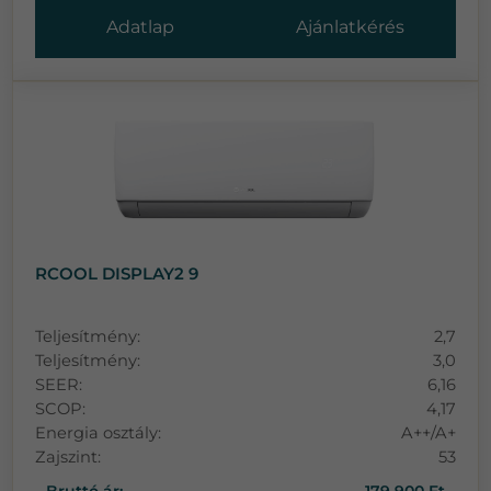
Adatlap
Ajánlatkérés
RCOOL DISPLAY2 9
Teljesítmény:
2,7
Teljesítmény:
3,0
SEER:
6,16
SCOP:
4,17
Energia osztály:
A++/A+
Zajszint:
53
Bruttó ár:
179 900 Ft