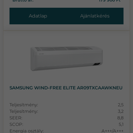
Adatlap
Ajánlatkérés
SAMSUNG WIND-FREE ELITE AR09TXCAAWKNEU
Teljesítmény:
2,5
Teljesítmény:
3,2
SEER:
8,8
SCOP:
5,1
Energia osztály:
A+++/A+++