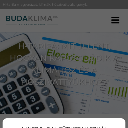
H-tarifa magyarázat: klímák, hőszivattyúk, igénylés és előnyök – részletes útmutató a kedvezményes villamosenergia-tarifa haszná
H-TARIFA: MIT JELENT,
HOGYAN KAPCSOLÓDIK A
KLÍMÁHOZ ÉS A
HŐSZIVATTYÚKHOZ?
Főoldal
Lexikon