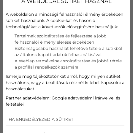
A WEBOLDAL SÜTIKET HASZNÁL
H-tarifa: mit jelent, hogyan kapcsolódik a
klímához és a hőszivattyúkhoz?
A weboldalon a minőségi felhasználói élmény érdekében
sütiket használunk. A cookie-kat és hasonló
H-TARIFA: MIT JELENT, HOGYAN
technológiákat a következők elősegítésére használjuk:
KAPCSOLÓDIK A KLÍMÁHOZ ÉS A
Tartalmak szolgáltatása és fejlesztése a jobb
HŐSZIVATTYÚKHOZ?
felhasználói élmény elérése érdekében
Biztonságosabb használat lehetővé tétele a sütikből
A korszerű fűtési rendszerek terjedésével egyre
az általunk kapott adatok felhasználásával.
gyakrabban merül fel a H-tarifa fogalma,
A Weblap termékeinek szolgáltatása és jobbá tétele
különösen azok körében, akik energiahatékony
a profillal rendelkezők számára
megoldást szeretnének otthonaikba. Bár sokan
hallottak már róla, a pontos részletek, az igénylés
Ismerje meg tájékoztatónkat arról, hogy milyen sütiket
használunk, vagy a beállítások résznél ki lehet kapcsolni a
folyamata és az, hogy egy klíma vagy
használatukat.
hőszivattyú hogyan használhatja ki ezt a
lehetőséget, gyakran nem teljesen egyértelmű.
Partner adatvédelem:
Google adatvédelmi irányelvei és
Ebben a bejegyzésben összefoglaljuk, mit takar
feltételei
a H-tarifa, kinek éri meg igénybe venni, és
milyen feltételekkel kapcsolható össze a modern
HA ENGEDÉLYEZED A SÜTIKET
inverteres klímákkal és hőszivattyúkkal.