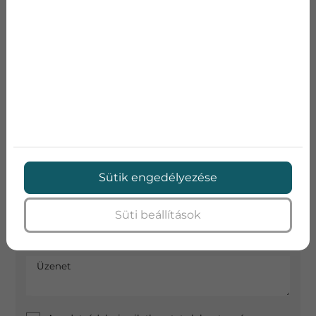
AJÁNLATKÉRÉS
Név
E-mail
Sütik engedélyezése
Telefon
Süti beállítások
Cím
Üzenet