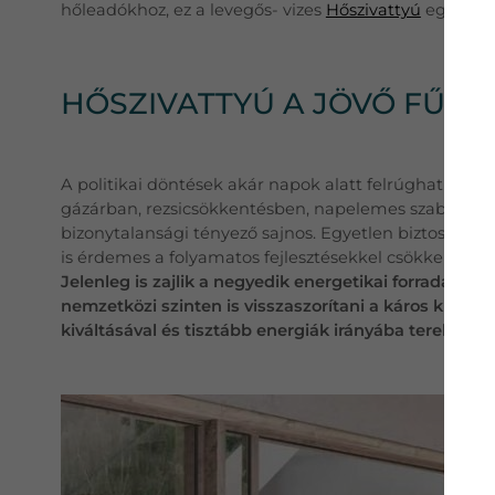
hőleadókhoz, ez a levegős- vizes
Hőszivattyú
egyszerű
HŐSZIVATTYÚ A JÖVŐ FŰTÉ
A politikai döntések akár napok alatt felrúghatnak e
gázárban, rezsicsökkentésben, napelemes szabályozá
bizonytalansági tényező sajnos. Egyetlen biztos pont
is érdemes a folyamatos fejlesztésekkel csökkenteni
Jelenleg is zajlik a negyedik energetikai forradalom 
nemzetközi szinten is visszaszorítani a káros kibocs
kiváltásával és tisztább energiák irányába terelni a f