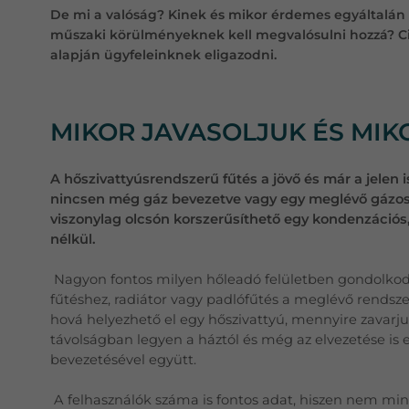
De mi a valóság? Kinek és mikor érdemes egyáltalán 
műszaki körülményeknek kell megvalósulni hozzá? Ci
alapján ügyfeleinknek eligazodni.
MIKOR JAVASOLJUK ÉS MIK
A hőszivattyúsrendszerű fűtés a jövő és már a jelen 
nincsen még gáz bevezetve vagy egy meglévő gázos re
viszonylag olcsón korszerűsíthető egy kondenzációs
nélkül.
Nagyon fontos milyen hőleadó felületben gondolkodu
fűtéshez, radiátor vagy padlófűtés a meglévő rendszer
hová helyezhető el egy hőszivattyú, mennyire zavarj
távolságban legyen a háztól és még az elvezetése is
bevezetésével együtt.
A felhasználók száma is fontos adat, hiszen nem min