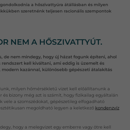
gondolkodnia a hőszivattyúra átállásban és milyen
kkükben szeretnénk teljesen racionális szempontok
OR NEM A HŐSZIVATTYÚT.
is, de nem mindegy, hogy új házat fogunk építeni, ahol
ndszert kell kiváltani, ami eddig is üzemelt és
, modern kazánnal, különösebb gépészeti átalakítás
nk, milyen hőmérsékletű vizet kell előállítanunk a
 és bizony még azt is számít, hogy fizikailag egyáltalán
uk vele a szomszédokat, gépészetileg elfogadható
 esztétikusan megoldható legyen a keletkező
kondenzvíz
degy, hogy a melegvizet egy emberre vagy ötre kell