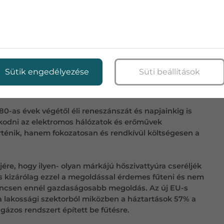
zénről olajra, olajról gázra, most a gáz
os és megújulók javára, ami ismét egy több évtizedes
s fejlesztésekkel. A városi környezetben a közművek
ezethető és felhasználható, nem véletlenül a
Sütik engedélyezése
Süti beállítások
ás világítás 1856 december 24.-én gyulladt ki
használásban.
0-as évek végétől éli reneszánszát és napjainkig is
olkodni az elektromos hálózatok és erőművek
örténik, hanem fokozatosan és rendkívül költségesen a
jére, hogy ilyen- olyan márkájú hőszivattyúra cseréljék
és kizárólag ezzel a megoldással érdemes fűteni és nem
nincsen ennél gazdaságosabb megoldás. Az új EU-s
 a lakossági szektorból miközben a háztartások 57% a
gázos rendszert épített be fűtésre.