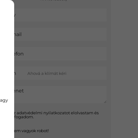
Név
E-mail
Telefon
Cím
Üzenet
vagy
Az
adatvédelmi nyilatkozat
ot elolvastam és
elfogadom.
Nem vagyok robot!