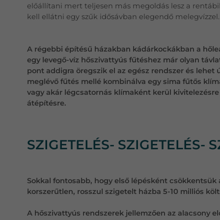
előállítani mert teljesen más megoldás lesz a rentábi
kell ellátni egy szűk idősávban elegendő melegvízzel.
A régebbi építésű házakban kádárkockákban a hőlea
egy levegő-víz hőszivattyús fűtéshez már olyan távla
pont addigra öregszik el az egész rendszer és lehet ú
meglévő fűtés mellé kombinálva egy sima fűtős klím
vagy akár légcsatornás klímaként kerül kivitelezésre
átépítésre.
SZIGETELÉS- SZIGETELÉS- S
Sokkal fontosabb, hogy első lépésként csökkentsük 
korszerűtlen, rosszul szigetelt házba 5-10 milliós kö
A hőszivattyús rendszerek jellemzően az alacsony 