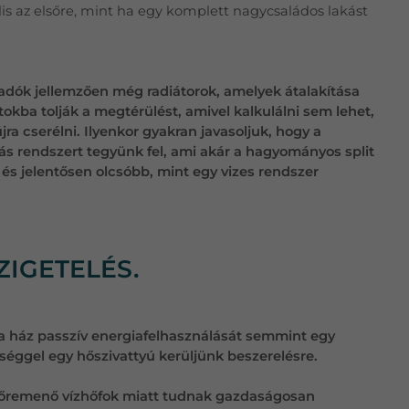
lis az elsőre, mint ha egy komplett nagycsaládos lakást
dók jellemzően még radiátorok, amelyek átalakítása
tokba tolják a megtérülést, amivel kalkulálni sem lehet,
jra cserélni. Ilyenkor gyakran javasoljuk, hogy a
ás rendszert tegyünk fel, ami akár a hagyományos split
 és jelentősen olcsóbb, mint egy vizes rendszer
ZIGETELÉS.
a ház passzív energiafelhasználását semmint egy
ltséggel egy hőszivattyú kerüljünk beszerelésre.
előremenő vízhőfok miatt tudnak gazdaságosan