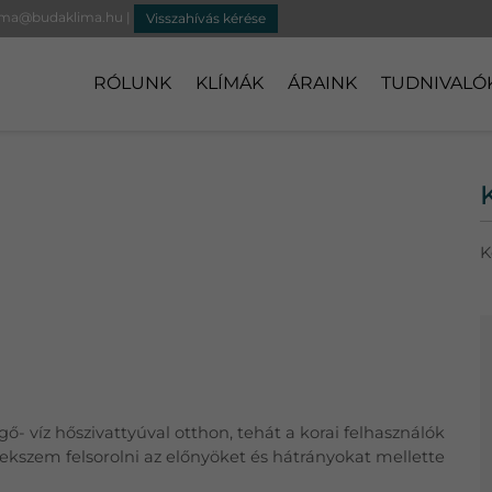
ima@budaklima.hu
|
Visszahívás kérése
RÓLUNK
KLÍMÁK
ÁRAINK
TUDNIVALÓ
K
gő- víz hőszivattyúval otthon, tehát a korai felhasználók
yekszem felsorolni az előnyöket és hátrányokat mellette