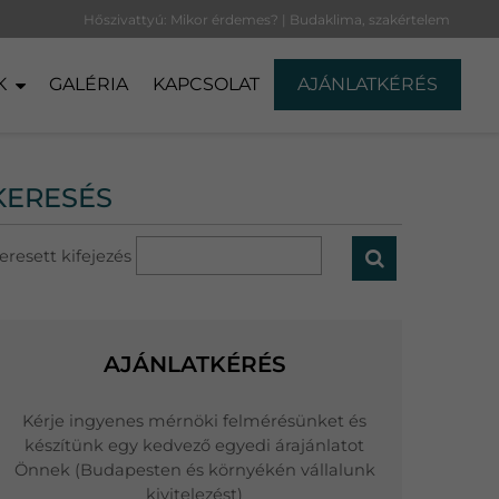
Hőszivattyú: Mikor érdemes? | Budaklima, szakértelem
K
GALÉRIA
KAPCSOLAT
AJÁNLATKÉRÉS
KERESÉS
eresett kifejezés
AJÁNLATKÉRÉS
Kérje ingyenes mérnöki felmérésünket és
készítünk egy kedvező egyedi árajánlatot
Önnek (Budapesten és környékén vállalunk
kivitelezést)