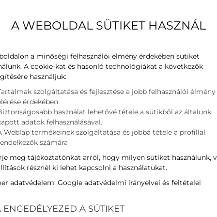
A WEBOLDAL SÜTIKET HASZNÁL
boldalon a minőségi felhasználói élmény érdekében sütiket
nálunk. A cookie-kat és hasonló technológiákat a következők
gítésére használjuk:
Tartalmak szolgáltatása és fejlesztése a jobb felhasználói élmény
elérése érdekében
Biztonságosabb használat lehetővé tétele a sütikből az általunk
kapott adatok felhasználásával.
A Weblap termékeinek szolgáltatása és jobbá tétele a profillal
rendelkezők számára
je meg tájékoztatónkat arról, hogy milyen sütiket használunk, 
llítások résznél ki lehet kapcsolni a használatukat.
ner adatvédelem:
Google adatvédelmi irányelvei és feltételei
 ENGEDÉLYEZED A SÜTIKET