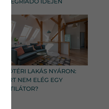
HŐSÉGRIADÓ IDEJÉN
TETŐTÉRI LAKÁS NYÁRON:
MIÉRT NEM ELÉG EGY
VENTILÁTOR?