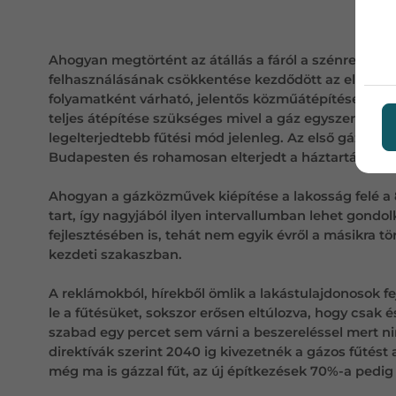
Ahogyan megtörtént az átállás a fáról a szénre, majd s
felhasználásának csökkentése kezdődött az elektrom
folyamatként várható, jelentős közműátépítésekkel é
teljes átépítése szükséges mivel a gáz egyszerűen v
legelterjedtebb fűtési mód jelenleg. Az első gázlámp
Budapesten és rohamosan elterjedt a háztartási fel
Ahogyan a gázközművek kiépítése a lakosság felé a 8
tart, így nagyjából ilyen intervallumban lehet gond
fejlesztésében is, tehát nem egyik évről a másikra t
kezdeti szakaszban.
A reklámokból, hírekből ömlik a lakástulajdonosok fe
le a fűtésüket, sokszor erősen eltúlozva, hogy csak 
szabad egy percet sem várni a beszereléssel mert 
direktívák szerint 2040 ig kivezetnék a gázos fűtést
még ma is gázzal fűt, az új építkezések 70%-a pedig 