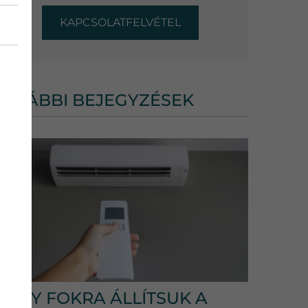
KAPCSOLATFELVÉTEL
TOVÁBBI BEJEGYZÉSEK
HÁNY FOKRA ÁLLÍTSUK A