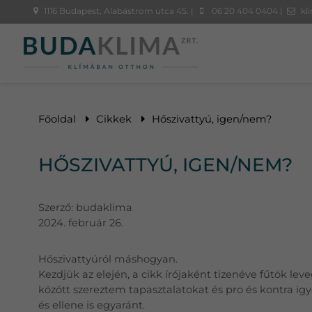
1116 Budapest, Alabástrom utca 45. |
06 20 404 0404 |
kl
Főoldal
Cikkek
Hőszivattyú, igen/nem?
HŐSZIVATTYÚ, IGEN/NEM?
Szerző:
budaklima
2024. február 26.
Hőszivattyúról máshogyan.
Kezdjük az elején, a cikk írójaként tizenéve fűtök leve
között szereztem tapasztalatokat és pro és kontra ig
és ellene is egyaránt.