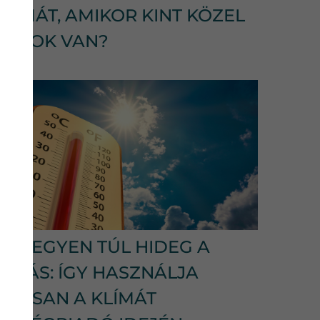
KLÍMÁT, AMIKOR KINT KÖZEL
40 FOK VAN?
NE LEGYEN TÚL HIDEG A
LAKÁS: ÍGY HASZNÁLJA
OKOSAN A KLÍMÁT