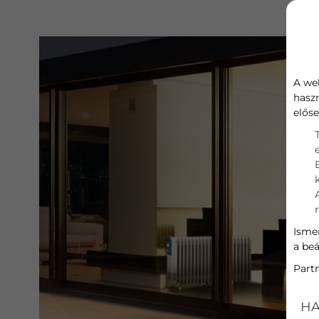
A we
hasz
előse
Ismer
a beá
Part
HA