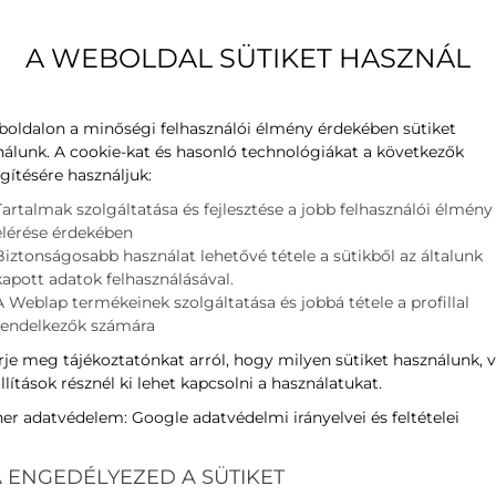
A WEBOLDAL SÜTIKET HASZNÁL
boldalon a minőségi felhasználói élmény érdekében sütiket
nálunk. A cookie-kat és hasonló technológiákat a következők
gítésére használjuk:
Tartalmak szolgáltatása és fejlesztése a jobb felhasználói élmény
elérése érdekében
Biztonságosabb használat lehetővé tétele a sütikből az általunk
kapott adatok felhasználásával.
A Weblap termékeinek szolgáltatása és jobbá tétele a profillal
rendelkezők számára
je meg tájékoztatónkat arról, hogy milyen sütiket használunk, 
llítások résznél ki lehet kapcsolni a használatukat.
ner adatvédelem:
Google adatvédelmi irányelvei és feltételei
 ENGEDÉLYEZED A SÜTIKET