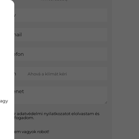
Név
E-mail
Telefon
Cím
Üzenet
vagy
Az
adatvédelmi nyilatkozat
ot elolvastam és
elfogadom.
Nem vagyok robot!