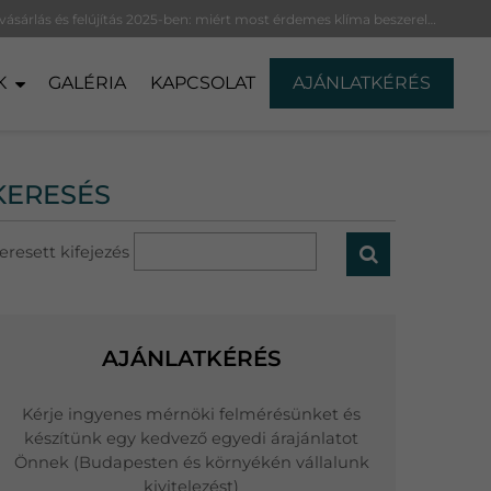
Lakásvásárlás és felújítás 2025-ben: miért most érdemes klíma beszerelésben gondolkodni?
K
GALÉRIA
KAPCSOLAT
AJÁNLATKÉRÉS
KERESÉS
eresett kifejezés
AJÁNLATKÉRÉS
Kérje ingyenes mérnöki felmérésünket és
készítünk egy kedvező egyedi árajánlatot
Önnek (Budapesten és környékén vállalunk
kivitelezést)