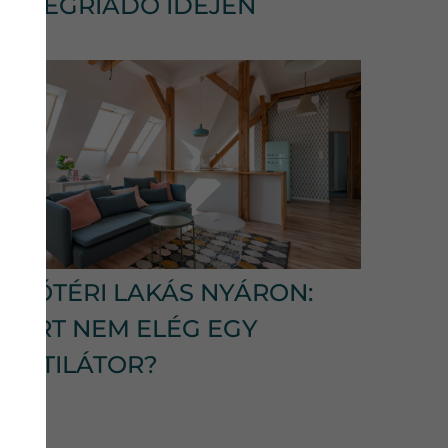
HŐSÉGRIADÓ IDEJÉN
TETŐTÉRI LAKÁS NYÁRON:
MIÉRT NEM ELÉG EGY
VENTILÁTOR?