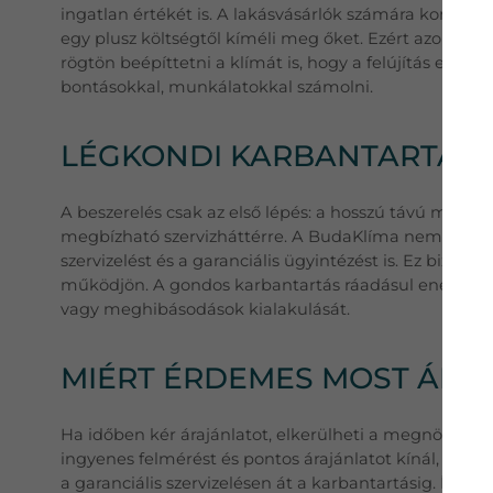
ingatlan értékét is. A lakásvásárlók számára komoly v
egy plusz költségtől kíméli meg őket. Ezért azoknak
rögtön beépíttetni a klímát is, hogy a felújítás egy 
bontásokkal, munkálatokkal számolni.
LÉGKONDI KARBANTARTÁS É
A beszerelés csak az első lépés: a hosszú távú műkö
megbízható szervizháttérre. A BudaKlíma nemcsak tele
szervizelést és a garanciális ügyintézést is. Ez bizt
működjön. A gondos karbantartás ráadásul energiát 
vagy meghibásodások kialakulását.
MIÉRT ÉRDEMES MOST ÁRAJ
Ha időben kér árajánlatot, elkerülheti a megnövekede
ingyenes felmérést és pontos árajánlatot kínál, amely
a garanciális szervizelésen át a karbantartásig. Így 