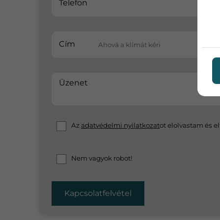
Telefon
Cím
Üzenet
Az
adatvédelmi nyilatkozat
ot elolvastam és 
Nem vagyok robot!
Kapcsolatfelvétel