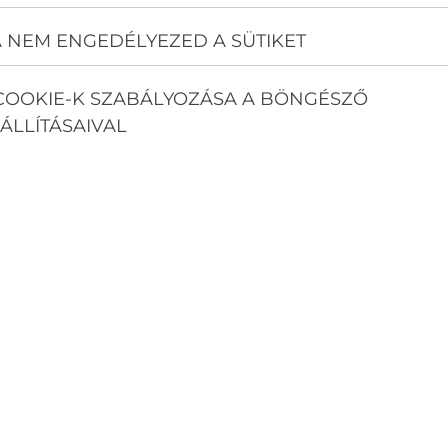
 NEM ENGEDÉLYEZED A SÜTIKET
COOKIE-K SZABÁLYOZÁSA A BÖNGÉSZŐ
ÁLLÍTÁSAIVAL
LÚJÍTÁSI TÁMOGATÁS HATÁSA
pítőiparnak, ami a megnövekedett kereslet miatt minden
rócserére vagy a festésre lesz igaz, hanem a légkondi
 a klíma beszerelését, könnyen lehet, hogy végül sokkal
a szolgáltatást. Az időzítés tehát kulcsfontosságú.
I: KÉNYELEM ÉS
yári hőségben vagy a téli fűtésnél, hanem növeli az