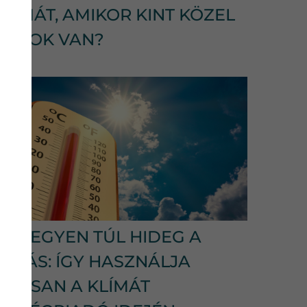
KLÍMÁT, AMIKOR KINT KÖZEL
40 FOK VAN?
NE LEGYEN TÚL HIDEG A
LAKÁS: ÍGY HASZNÁLJA
OKOSAN A KLÍMÁT