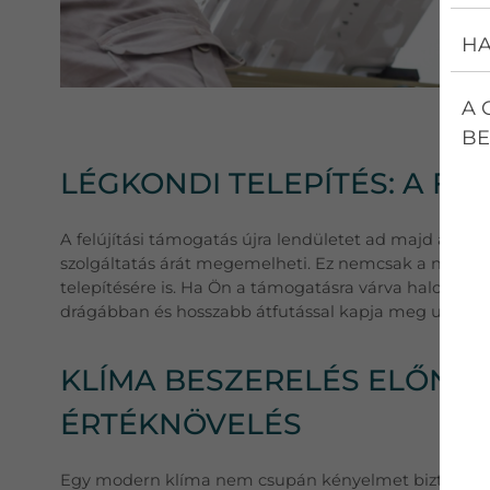
HA
A 
BE
LÉGKONDI TELEPÍTÉS: A FE
A felújítási támogatás újra lendületet ad majd az é
szolgáltatás árát megemelheti. Ez nemcsak a nyílászá
telepítésére is. Ha Ön a támogatásra várva halogatja
drágábban és hosszabb átfutással kapja meg ugyanazt 
KLÍMA BESZERELÉS ELŐNYE
ÉRTÉKNÖVELÉS
Egy modern klíma nem csupán kényelmet biztosít a n