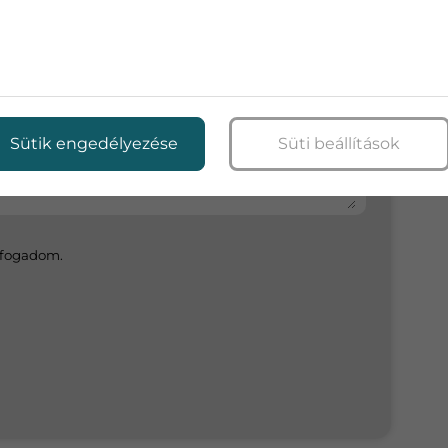
Sütik engedélyezése
Süti beállítások
elfogadom.