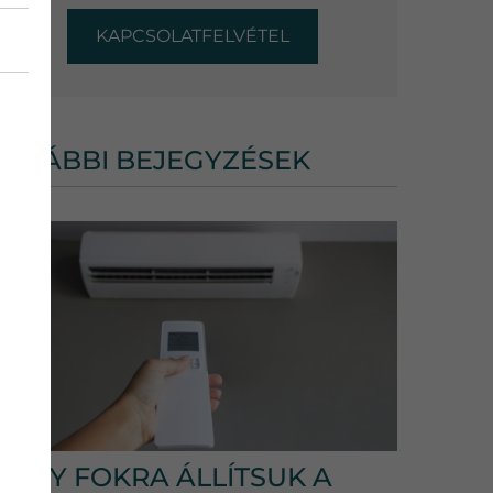
KAPCSOLATFELVÉTEL
TOVÁBBI BEJEGYZÉSEK
HÁNY FOKRA ÁLLÍTSUK A