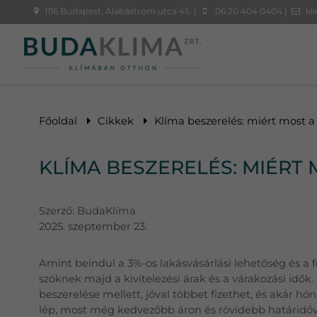
1116 Budapest, Alabástrom utca 45. |
06 20 404 0404 |
kl
Főoldal
Cikkek
Klíma beszerelés: miért most a 
KLÍMA BESZERELÉS: MIÉRT 
Szerző:
BudaKlíma
2025. szeptember 23.
Amint beindul a 3%-os lakásvásárlási lehetőség és a f
szöknek majd a kivitelezési árak és a várakozási idők.
beszerelése mellett, jóval többet fizethet, és akár hó
lép, most még kedvezőbb áron és rövidebb határidővel