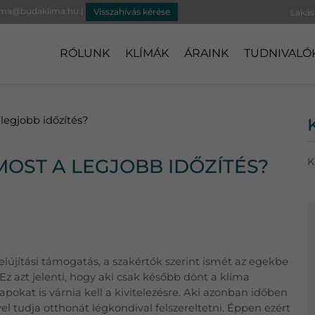
ima@budaklima.hu
|
Visszahívás kérése
RÓLUNK
KLÍMÁK
ÁRAINK
TUDNIVALÓ
legjobb időzítés?
MOST A LEGJOBB IDŐZÍTÉS?
K
elújítási támogatás, a szakértők szerint ismét az egekbe
 Ez azt jelenti, hogy aki csak később dönt a klíma
napokat is várnia kell a kivitelezésre. Aki azonban időben
 tudja otthonát légkondival felszereltetni. Éppen ezért