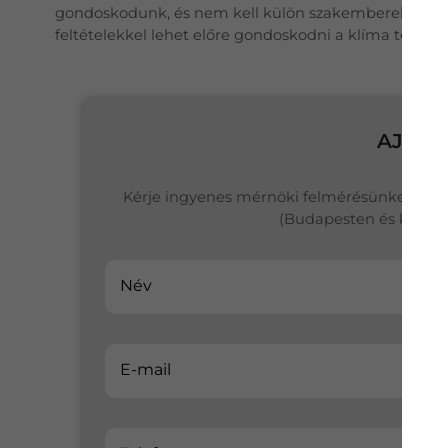
gondoskodunk, és nem kell külön szakembereket keres
feltételekkel lehet előre gondoskodni a klíma telepíté
AJÁNL
Kérje ingyenes mérnöki felmérésünket és k
(Budapesten és környék
Név
E-mail