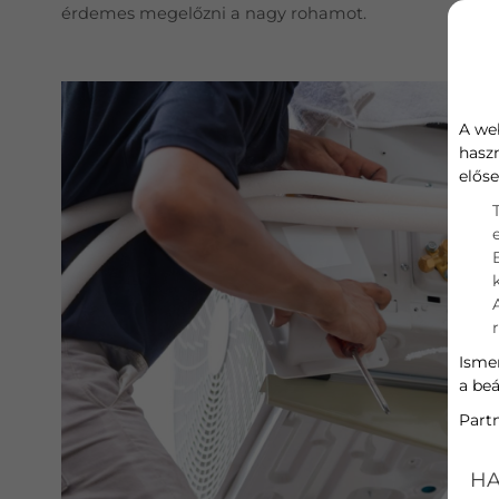
érdemes megelőzni a nagy rohamot.
A we
hasz
előse
Ismer
a beá
Part
HA