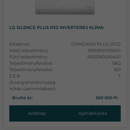
LG SILENCE PLUS R32 INVERTERES KLÍMA
Általános:
STANDARD PLUS (R32)
Hűtő teljesítmény:
900/5000/5500
Fűtő teljesítmény:
900/5800/6400
Teljesítményfelvétel:
1562
Teljesítményfelvétel:
1611
E.E.R
7
(Energiahatékonyság
hűtés üzemmódban):
Bruttó ár:
560 000 Ft
Adatlap
Ajánlatkérés