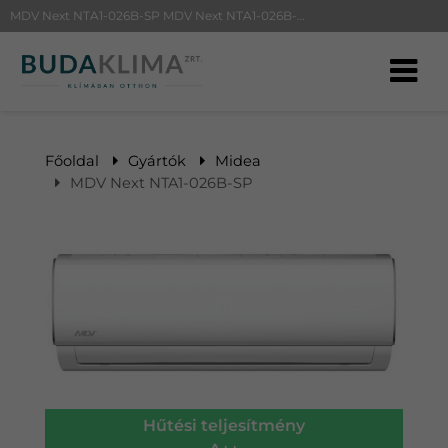
MDV Next NTA1-026B-SP MDV Next NTA1-026B-SP | BudaKlíma klíma, klímaszerelés
Főoldal
Gyártók
Midea
MDV Next NTA1-026B-SP
Hűtési teljesítmény