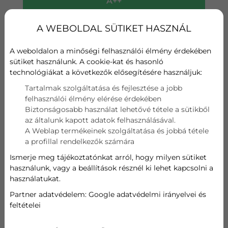
A++
Fűtési teljesítmény
A WEBOLDAL SÜTIKET HASZNÁL
A+
A weboldalon a minőségi felhasználói élmény érdekében
Wifi
sütiket használunk. A cookie-kat és hasonló
technológiákat a következők elősegítésére használjuk:
Szűrő
Tartalmak szolgáltatása és fejlesztése a jobb
felhasználói élmény elérése érdekében
Hűtési teljesítmény
Biztonságosabb használat lehetővé tétele a sütikből
az általunk kapott adatok felhasználásával.
2,7 kW
A Weblap termékeinek szolgáltatása és jobbá tétele
a profillal rendelkezők számára
Fűtési teljesítmény
Ismerje meg tájékoztatónkat arról, hogy milyen sütiket
használunk, vagy a beállítások résznél ki lehet kapcsolni a
2,9 kW
használatukat.
Partner adatvédelem:
Google adatvédelmi irányelvei és
242 800
Ft
feltételei