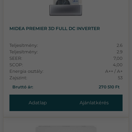
MIDEA PREMIER 3D FULL DC INVERTER
Teljesítmény:
2.6
Teljesítmény:
2.9
SEER:
7,00
SCOP:
4,00
Energia osztály:
A++ / A+
Zajszint:
53
Bruttó ár:
270 510 Ft
Adatlap
Ajánlatkérés