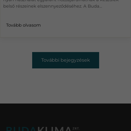
belső részeinek elszennyeződéséhez. A Buda...
Tovább olvasom
További bejegyzések