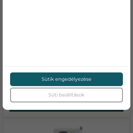
UE BASIC INVERTERES KLÍMA
Hűtési teljesítmény:
3.9 kW
Fűtési teljesítmény:
5.1 kW
Energiaosztály:
A+ / A
Zajszint (kültéri):
48 db(A)
Méretek (beltéri):
290*870*214
Súly (beltéri):
16 kg
Sütik engedélyezése
Bruttó ár:
206 180 Ft
Süti beállítások
Adatlap
Ajánlatkérés