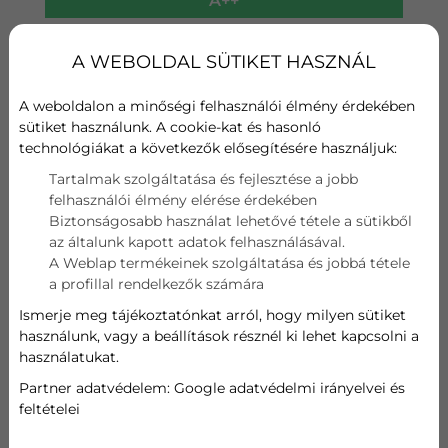
A++
Fűtési teljesítmény
A WEBOLDAL SÜTIKET HASZNÁL
A+
A weboldalon a minőségi felhasználói élmény érdekében
Wifi
sütiket használunk. A cookie-kat és hasonló
technológiákat a következők elősegítésére használjuk:
Szűrő
Tartalmak szolgáltatása és fejlesztése a jobb
felhasználói élmény elérése érdekében
Hűtési teljesítmény
Biztonságosabb használat lehetővé tétele a sütikből
az általunk kapott adatok felhasználásával.
0,695 kW
A Weblap termékeinek szolgáltatása és jobbá tétele
a profillal rendelkezők számára
Fűtési teljesítmény
Ismerje meg tájékoztatónkat arról, hogy milyen sütiket
használunk, vagy a beállítások résznél ki lehet kapcsolni a
0,7 kW
használatukat.
Partner adatvédelem:
Google adatvédelmi irányelvei és
224 900
Ft
feltételei