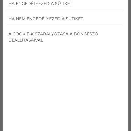
HA ENGEDÉLYEZED A SÜTIKET
AJÁNLATOT KÉREK
HA NEM ENGEDÉLYEZED A SÜTIKET
GREE PULSE PRO GWH09AGC
A COOKIE-K SZABÁLYOZÁSA A BÖNGÉSZŐ
BEÁLLÍTÁSAIVAL
kódnév
Gree PULSE PRO
GWH09AGC
Teljesítmény
Hűtés
0,695
kW
Teljesítmény
Fűtés
0,7
kW
SEER
Hűtés
7,5
W/W
SCOP
Fűtés
4,5
W/W
Energia osztály
hűtés/fűtés
A++/A+