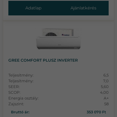
Adatlap
Ajánlatkérés
GREE COMFORT PLUSZ INVERTER
Teljesítmény:
6,5
Teljesítmény:
7,0
SEER:
5,60
SCOP:
4,00
Energia osztály:
A+
Zajszint:
58
Bruttó ár:
353 070 Ft