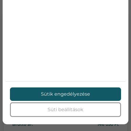
DC INVERTERES OLDALFALI KLÍMA
Teljesítmény:
2,6
Teljesítmény:
2,6
SEER:
5.5
Sütik engedélyezése
SCOP:
3.8
Energia osztály:
A/A
Méretek (szél x mag x
710x250x190
Süti beállítások
mély):
Bruttó ár:
146 050 Ft