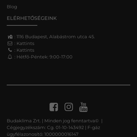
Blog
ELÉRHETŐSÉGEINK
: 1116 Budapest, Alabástrom utca 45.
:
Kattints
:
Kattints
: Hétfő-Péntek: 9:00-17:00
Budaklíma Zrt. | Minden jog fenntartva© |
Cégjegyzékszám: Cg. 01-10-143492 | F-gáz
ügyfélazonosító: 1000000016147