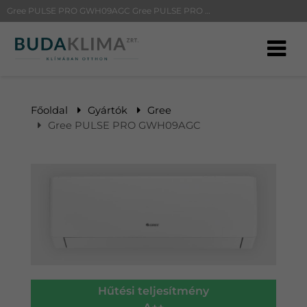
Gree PULSE PRO GWH09AGC Gree PULSE PRO GWH09AGC | BudaKlíma klíma, klímaszerelés
Főoldal
Gyártók
Gree
Gree PULSE PRO GWH09AGC
Hűtési teljesítmény