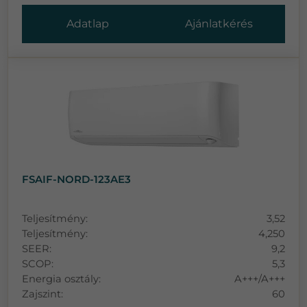
Adatlap
Ajánlatkérés
FSAIF-NORD-123AE3
Teljesítmény:
3,52
Teljesítmény:
4,250
SEER:
9,2
SCOP:
5,3
Energia osztály:
A+++/A+++
Zajszint:
60