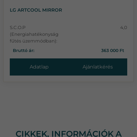
LG ARTCOOL MIRROR
S.C.O.P
4,0
(Energiahatékonyság
fűtés üzemmódban):
Bruttó ár:
363 000 Ft
Adatlap
Ajánlatkérés
CIKKEK, INFORMÁCIÓK A