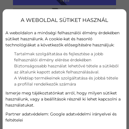
Wifi
Szűrő
A WEBOLDAL SÜTIKET HASZNÁL
Hűtési teljesítmény
A weboldalon a minőségi felhasználói élmény érdekében
sütiket használunk. A cookie-kat és hasonló
kW
technológiákat a következők elősegítésére használjuk:
Fűtési teljesítmény
Tartalmak szolgáltatása és fejlesztése a jobb
felhasználói élmény elérése érdekében
kW
Biztonságosabb használat lehetővé tétele a sütikből
az általunk kapott adatok felhasználásával.
A Weblap termékeinek szolgáltatása és jobbá tétele
456 444
Ft
a profillal rendelkezők számára
Ismerje meg tájékoztatónkat arról, hogy milyen sütiket
használunk, vagy a beállítások résznél ki lehet kapcsolni a
AJÁNLATOT KÉREK
használatukat.
Partner adatvédelem:
Google adatvédelmi irányelvei és
feltételei
FUJITSU