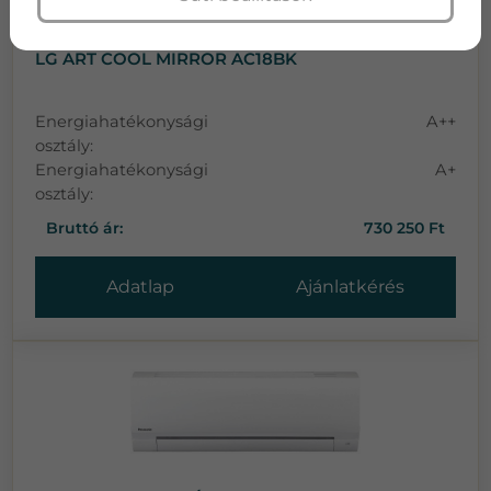
LG ART COOL MIRROR AC18BK
Energiahatékonysági
A++
osztály:
Energiahatékonysági
A+
osztály:
Bruttó ár:
730 250 Ft
Adatlap
Ajánlatkérés