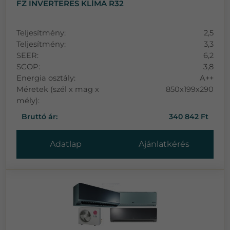
FZ INVERTERES KLÍMA R32
Teljesítmény:
2,5
Teljesítmény:
3,3
SEER:
6,2
SCOP:
3,8
Energia osztály:
A++
Méretek (szél x mag x
850x199x290
mély):
Bruttó ár:
340 842 Ft
Adatlap
Ajánlatkérés