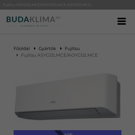
Fujitsu ASYG12LMCE/AOYG12LMCE ASYG12LMCE/AOYG12LMCE | BudaKlíma klíma, klímaszerelés
Főoldal
Gyártók
Fujitsu
Fujitsu ASYG12LMCE/AOYG12LMCE