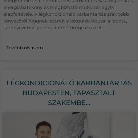
A légkondicionáló rendszeres karbantartása a higiénikus,
energiahatékony és megbízható működés egyik
alapfeltétele. A légkondicionáló karbantartás árak több
tényezőtől függnek: számít a készülék típusa, állapota,
szennyezettsége, hozzáférhetősége és az el...
Tovább olvasom
LÉGKONDICIONÁLÓ KARBANTARTÁS
BUDAPESTEN, TAPASZTALT
SZAKEMBE...