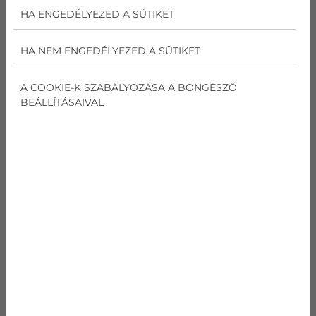
ASYG12LMCE/AOYG12LMCE
HA ENGEDÉLYEZED A SÜTIKET
kódnév
HA NEM ENGEDÉLYEZED A SÜTIKET
ASYG12LMCE/AOYG1
2LMCE
A COOKIE-K SZABÁLYOZÁSA A BÖNGÉSZŐ
Hűtési teljesítmény
BEÁLLÍTÁSAIVAL
3.4 kW
Fűtési teljesítmény
4 kW
Energiaosztály
A++ / A+
Zajszint (kültéri)
50 db(A)
Méretek (beltéri)
870x270x204
Méretek (kültéri)
663x535x293
Súly (beltéri)