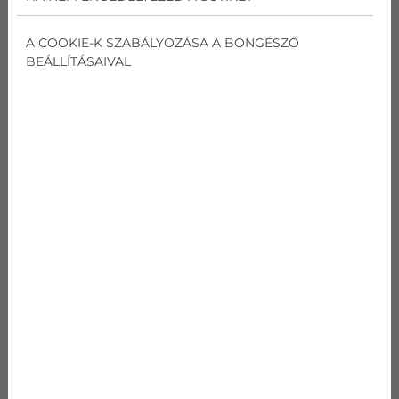
ÁLTALUNK AJÁNLOTT
KLÍMÁK
A COOKIE-K SZABÁLYOZÁSA A BÖNGÉSZŐ
BEÁLLÍTÁSAIVAL
LEGNÉPSZERŰBB
Daikin RXC25E
Beszereléssel együtt az ára: 329 900 Ft
3 méter csövezésig
5 év garanciával
Ingyenes felméréssel