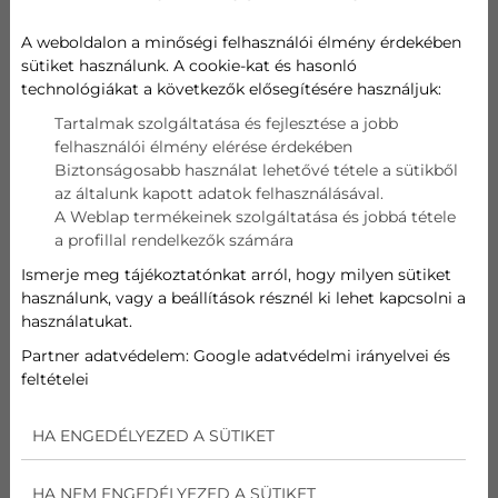
Gyártók
A weboldalon a minőségi felhasználói élmény érdekében
Bosch (17)
sütiket használunk. A cookie-kat és hasonló
Daikin (51)
technológiákat a következők elősegítésére használjuk:
Fisher (12)
Tartalmak szolgáltatása és fejlesztése a jobb
Fujitsu (16)
felhasználói élmény elérése érdekében
Gree (74)
Biztonságosabb használat lehetővé tétele a sütikből
LG (59)
az általunk kapott adatok felhasználásával.
Midea (58)
A Weblap termékeinek szolgáltatása és jobbá tétele
Mitsubishi (15)
a profillal rendelkezők számára
Polar (1)
Ismerje meg tájékoztatónkat arról, hogy milyen sütiket
POLAR
használunk, vagy a beállítások résznél ki lehet kapcsolni a
használatukat.
A Polar klímák ideális választást jelentenek mindazok
Partner adatvédelem:
Google adatvédelmi irányelvei és
számára, akik kompromisszumok nélkül szeretnének
feltételei
hűtést és fűtést otthonukban vagy irodájukban —
anélkül, hogy túlméretezett árakat fizetnének.
HA ENGEDÉLYEZED A SÜTIKET
HA NEM ENGEDÉLYEZED A SÜTIKET