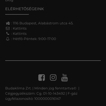
ELÉRHETŐSÉGEINK
: 1116 Budapest, Alabástrom utca 45.
:
Kattints
:
Kattints
: Hétfő-Péntek: 9:00-17:00
Budaklíma Zrt. | Minden jog fenntartva© |
Cégjegyzékszám: Cg. 01-10-143492 | F-gáz
ügyfélazonosító: 1000000016147