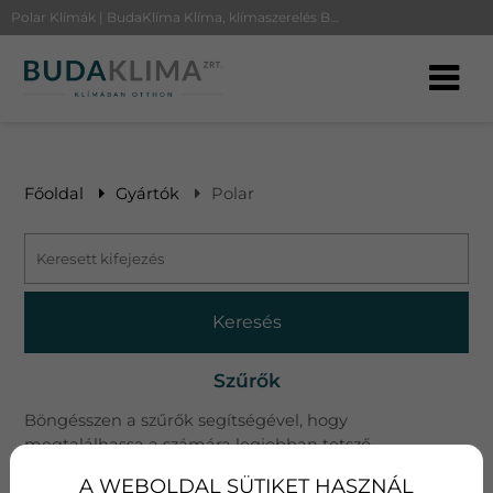
Polar Klímák | BudaKlíma Klíma, klímaszerelés Budapesten
Főoldal
Gyártók
Polar
Keresés
Szűrők
Böngésszen a szűrők segítségével, hogy
megtalálhassa a számára legjobban tetsző
ajánlatunkat.
A WEBOLDAL SÜTIKET HASZNÁL