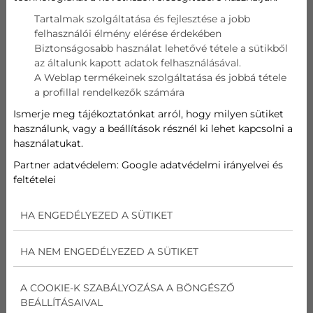
Gyártók
Tartalmak szolgáltatása és fejlesztése a jobb
felhasználói élmény elérése érdekében
Bosch (17)
Biztonságosabb használat lehetővé tétele a sütikből
Daikin (51)
az általunk kapott adatok felhasználásával.
Fisher (12)
A Weblap termékeinek szolgáltatása és jobbá tétele
Fujitsu (16)
a profillal rendelkezők számára
Gree (74)
LG (59)
Ismerje meg tájékoztatónkat arról, hogy milyen sütiket
Midea (58)
használunk, vagy a beállítások résznél ki lehet kapcsolni a
Mitsubishi (15)
használatukat.
Polar (1)
Partner adatvédelem:
Google adatvédelmi irányelvei és
REJTETT KLÍMÁK
feltételei
HA ENGEDÉLYEZED A SÜTIKET
ÁLTALUNK AJÁNLOTT
HA NEM ENGEDÉLYEZED A SÜTIKET
KLÍMÁK
A COOKIE-K SZABÁLYOZÁSA A BÖNGÉSZŐ
BEÁLLÍTÁSAIVAL