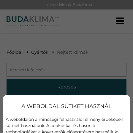
rejtett klimak, Budaklima
Főoldal
Gyártók
Rejtett klímák
Keresés
Szűrők
A WEBOLDAL SÜTIKET HASZNÁL
Böngésszen a szűrők segítségével, hogy
A weboldalon a minőségi felhasználói élmény érdekében
megtalálhassa a számára legjobban tetsző
sütiket használunk. A cookie-kat és hasonló
ajánlatunkat.
technológiákat a következők elősegítésére használjuk: