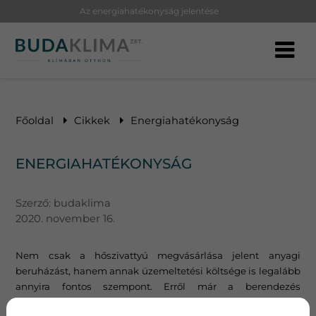
Az energiahatékonyság jelentése
Főoldal
Cikkek
Energiahatékonyság
ENERGIAHATÉKONYSÁG
Szerző:
budaklima
2020. november 16.
Nem csak a hőszivattyú megvásárlása jelent anyagi
beruházást, hanem annak üzemeltetési költsége is legalább
annyira fontos szempont. Erről már a berendezés
kiválasztásakor is szerezhetünk információt.