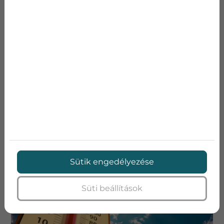
HÁNY FOKRA ÁLLÍTSUK A KLÍMÁT, AMIKOR
KINT KÖZEL 40 FOK VAN?
Sütik engedélyezése
Süti beállítások