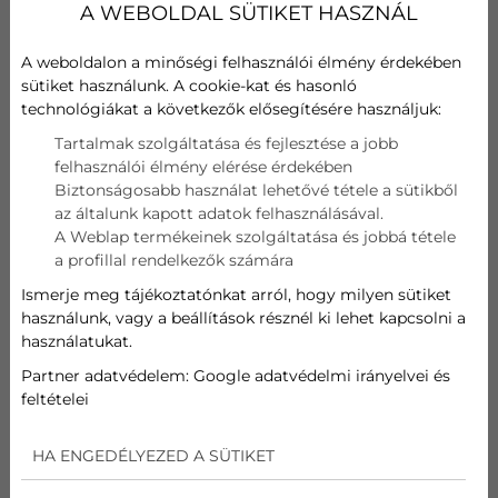
Minden berendezés el van látva egy energia címkével, mely
A WEBOLDAL SÜTIKET HASZNÁL
megmutatja a berendezés fűtő, illetve hűtő-hatékonyságán
kívül a szezonális fogyasztási értékeit is.
A weboldalon a minőségi felhasználói élmény érdekében
sütiket használunk. A cookie-kat és hasonló
technológiákat a következők elősegítésére használjuk:
Tartalmak szolgáltatása és fejlesztése a jobb
felhasználói élmény elérése érdekében
Biztonságosabb használat lehetővé tétele a sütikből
az általunk kapott adatok felhasználásával.
A Weblap termékeinek szolgáltatása és jobbá tétele
a profillal rendelkezők számára
Ismerje meg tájékoztatónkat arról, hogy milyen sütiket
használunk, vagy a beállítások résznél ki lehet kapcsolni a
használatukat.
Partner adatvédelem:
Google adatvédelmi irányelvei és
feltételei
Mit jelentenek az EER,
seer
, COP és
scop
értékek?
HA ENGEDÉLYEZED A SÜTIKET
A
Hőszivattyú
- és klímaberendezéseknél a befektetett
elektromos áram nem egyezik meg a készülék által