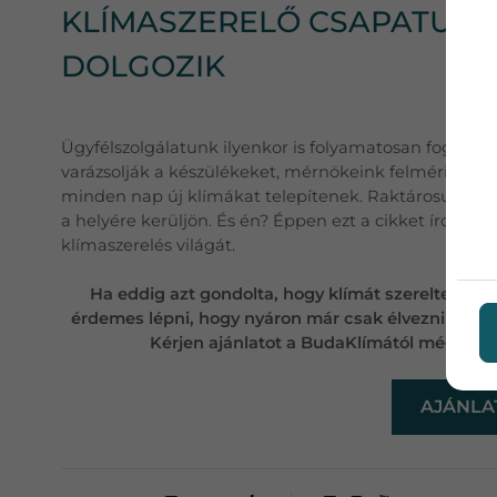
KLÍMASZERELŐ CSAPATUNK 
DOLGOZIK
Ügyfélszolgálatunk ilyenkor is folyamatosan fogadja 
varázsolják a készülékeket, mérnökeink felmérik az ot
minden nap új klímákat telepítenek. Raktárosunk g
a helyére kerüljön. És én? Éppen ezt a cikket írom, 
klímaszerelés világát.
Ha eddig azt gondolta, hogy klímát szereltetni cs
érdemes lépni, hogy nyáron már csak élvezni kellje
Kérjen ajánlatot a BudaKlímától még ma, é
AJÁNLA