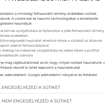
líthat meg minket, legfeljebb nagyobb óvatosságot
boldalon a minőségi felhasználói élmény érdekében sütiket
nálunk. A cookie-kat és hasonló technológiákat a következők
gítésére használjuk:
Tartalmak szolgáltatása és fejlesztése a jobb felhasználói élmény
elérése érdekében
Biztonságosabb használat lehetővé tétele a sütikből az általunk
kapott adatok felhasználásával.
A Weblap termékeinek szolgáltatása és jobbá tétele a profillal
rendelkezők számára
je meg tájékoztatónkat arról, hogy milyen sütiket használunk, 
llítások résznél ki lehet kapcsolni a használatukat.
ner adatvédelem:
Google adatvédelmi irányelvei és feltételei
 ENGEDÉLYEZED A SÜTIKET
 NEM ENGEDÉLYEZED A SÜTIKET