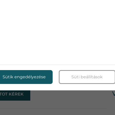
TÉLEN IS TELJES GŐZZEL
a megkereséseket, a karbantartó kollégák tisztává
thonok klimatizálási lehetőségeit, a szerelők pedig
ondoskodik róla, hogy minden szükséges eszköz időben
hogy egy kicsit közelebb hozzam Önökhöz a téli
ak nyáron érdemes, itt az ideje újragondolni! Télen is
n a hűs lakás kényelmét.Ne várja meg a nyári rohamot!
Sütik engedélyezése
Süti beállítások
s készüljön fel időben a következő szezonra!
TOT KÉREK