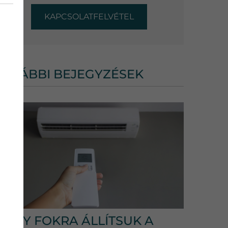
KAPCSOLATFELVÉTEL
TOVÁBBI BEJEGYZÉSEK
HÁNY FOKRA ÁLLÍTSUK A