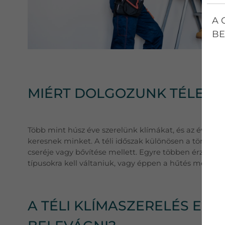
A 
BE
MIÉRT DOLGOZUNK TÉLEN I
Több mint húsz éve szerelünk klímákat, és az évek ala
keresnek minket. A téli időszak különösen a törzsüg
cseréje vagy bővítése mellett. Egyre többen érzik ú
típusokra kell váltaniuk, vagy éppen a hűtés mellett a
A TÉLI KLÍMASZERELÉS ELŐ