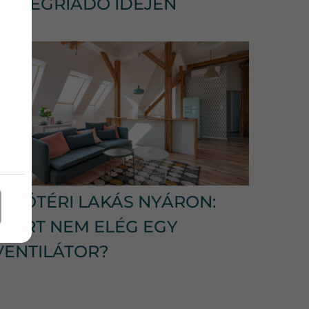
HŐSÉGRIADÓ IDEJÉN
TETŐTÉRI LAKÁS NYÁRON:
MIÉRT NEM ELÉG EGY
VENTILÁTOR?