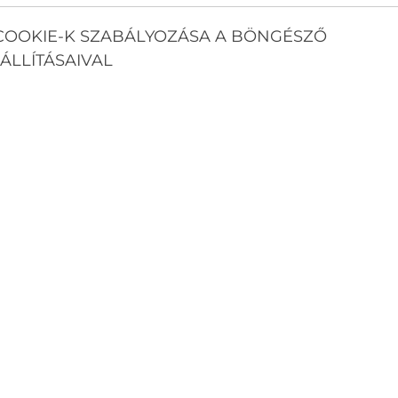
COOKIE-K SZABÁLYOZÁSA A BÖNGÉSZŐ
ÁLLÍTÁSAIVAL
S UGYANÚGY, MINT NYÁRON?
tt kialakult egy stabil ügyfélkörünk, akik rendszeresen
yfeleké, akik ilyenkor döntenek a meglévő berendezések
gy, hogy a régi készülékeket gazdaságosabb, modernebb
 fűtési funkciót is jobban kihasználni.
NYEI – MIÉRT ÉRDEMES MOST