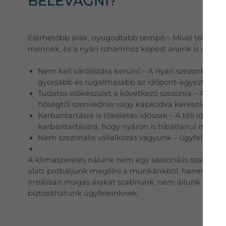
BELEVÁGNI?
Elérhetőbb árak, nyugodtabb tempó – Mivel télen n
mennek, és a nyári rohamhoz képest áraink is válto
Nem kell várólistára kerülni – A nyári szezonban so
gyorsabb és rugalmasabb az időpont-egyeztetés.
Tudatos előkészület a következő szezonra – Aki mos
hőségtől szenvednie vagy kapkodva keresnie sza
Karbantartásra is tökéletes időszak – A téli időszak
karbantartására, hogy nyáron is hibátlanul működ
Nem szezonális vállalkozás vagyunk – ügyfeleinkr
A klímaszerelés nálunk nem egy szezonális szakma.
alatt próbáljunk megélni a munkánkból, hanem egés
irreálisan magas árakat szabnunk, nem állunk be a "
biztosíthatunk ügyfeleinknek.