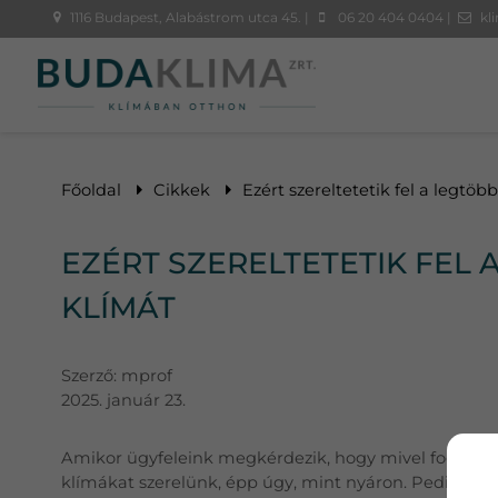
1116 Budapest, Alabástrom utca 45. |
06 20 404 0404 |
kl
Főoldal
Cikkek
Ezért szereltetetik fel a legtöb
EZÉRT SZERELTETETIK FEL 
KLÍMÁT
Szerző:
mprof
2025. január 23.
Amikor ügyfeleink megkérdezik, hogy mivel foglalk
klímákat szerelünk, épp úgy, mint nyáron. Pedig ez t