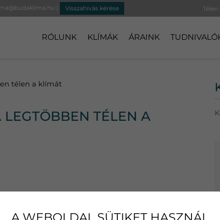
ima@budaklima.hu
|
Visszahívás kérése
RÓLUNK
KLÍMÁK
ÁRAINK
TUDNIVALÓ
ben télen a klímát
A LEGTÖBBEN TÉLEN A
K
ozunk télen, gyakran meglepődnek a válaszunkon:
eljesen logikus, hiszen a modern hűtő-fűtő klímák egész
A WEBOLDAL SÜTIKET HASZNÁL