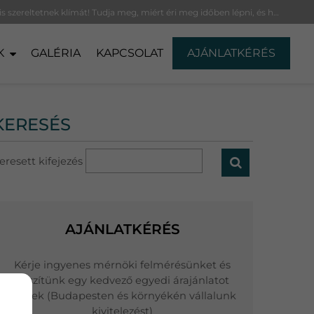
Télen is szereltetnek klímát! Tudja meg, miért éri meg időben lépni, és hogyan lehet elkerülni a nyári rohamot.
K
GALÉRIA
KAPCSOLAT
AJÁNLATKÉRÉS
KERESÉS
eresett kifejezés
AJÁNLATKÉRÉS
Kérje ingyenes mérnöki felmérésünket és
készítünk egy kedvező egyedi árajánlatot
Önnek (Budapesten és környékén vállalunk
kivitelezést)