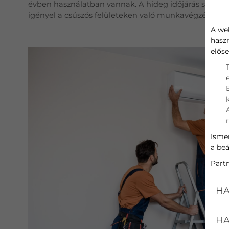
évben használatban vannak. A hideg időjárás sem ál
igényel a csúszós felületeken való munkavégzés.
A we
hasz
előse
Ismer
a beá
Part
HA
HA