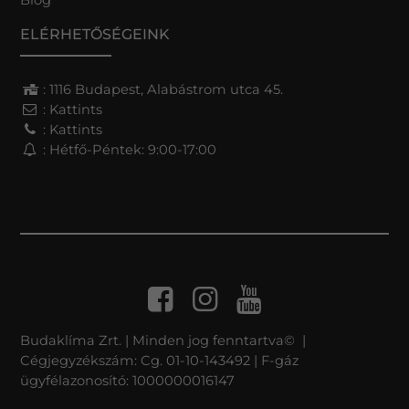
ELÉRHETŐSÉGEINK
: 1116 Budapest, Alabástrom utca 45.
:
Kattints
:
Kattints
: Hétfő-Péntek: 9:00-17:00
Budaklíma Zrt. | Minden jog fenntartva© |
Cégjegyzékszám: Cg. 01-10-143492 | F-gáz
ügyfélazonosító: 1000000016147