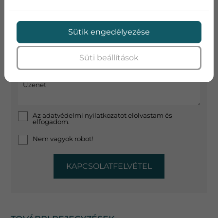
Telefon
Sütik engedélyezése
Süti beállítások
Cím
Üzenet
Az
adatvédelmi nyilatkozat
ot elolvastam és
elfogadom.
Nem vagyok robot!
KAPCSOLATFELVÉTEL