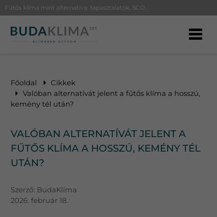
Fűtős klíma mint alternatíva: tapasztalatok, SCOP érték, leolvasztás és H tarifa tudnivalók a biztos téli fűtéshez
Főoldal
Cikkek
Valóban alternatívát jelent a fűtős klíma a hosszú,
kemény tél után?
VALÓBAN ALTERNATÍVÁT JELENT A
FŰTŐS KLÍMA A HOSSZÚ, KEMÉNY TÉL
UTÁN?
Szerző:
BudaKlíma
2026. február 18.