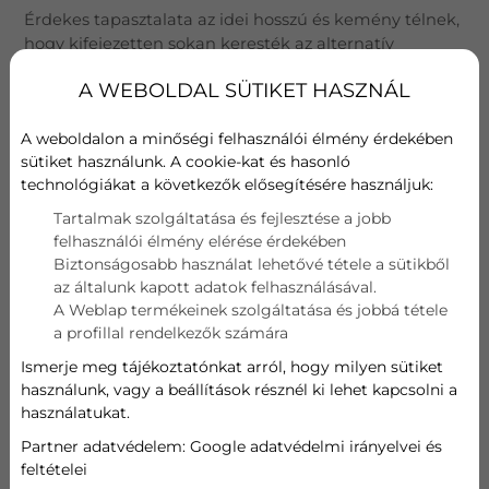
Érdekes tapasztalata az idei hosszú és kemény télnek,
hogy kifejezetten sokan keresték az alternatív
lehetőségeket a fűtés kiegészítésére, vagy akár a
A WEBOLDAL SÜTIKET HASZNÁL
meglévő rendszer mellé egy tartalék kiépítésére.
Egyre többen gondolkodnak úgy, hogy nem
A weboldalon a minőségi felhasználói élmény érdekében
szeretnék egyetlen energiaforrástól függővé tenni az
sütiket használunk. A cookie-kat és hasonló
otthonuk melegét, különösen egy ennyire
technológiákat a következők elősegítésére használjuk:
kiszámíthatatlan gazdasági és politikai környezetben.
Tartalmak szolgáltatása és fejlesztése a jobb
Nincsen nap, hogy ne olvasnánk a gázfűtés
felhasználói élmény elérése érdekében
hosszútávú bizonytalanságáról és a nemzetközi
Biztonságosabb használat lehetővé tétele a sütikből
változásokról, amelyek mozgatják a piaci árakat és az
az általunk kapott adatok felhasználásával.
ellátás biztonságát.
A Weblap termékeinek szolgáltatása és jobbá tétele
a profillal rendelkezők számára
A kiszámítható fűtés lehetősége pedig egy olyan
Ismerje meg tájékoztatónkat arról, hogy milyen sütiket
tényező, amit mindenki fontosnak tart, és nem szabad
használunk, vagy a beállítások résznél ki lehet kapcsolni a
a jószerencsére hagyatkozni ebben a változó
használatukat.
környezetben. Az idei tél sok család számára
Partner adatvédelem:
Google adatvédelmi irányelvei és
kézzelfoghatóan megmutatta, mennyire fontos a
feltételei
tervezhetőség és a biztonság.