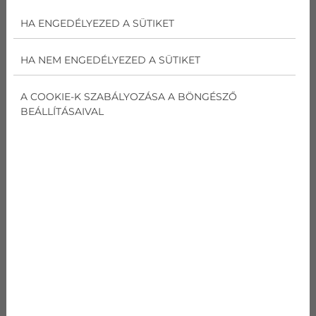
HA ENGEDÉLYEZED A SÜTIKET
HA NEM ENGEDÉLYEZED A SÜTIKET
A COOKIE-K SZABÁLYOZÁSA A BÖNGÉSZŐ
BEÁLLÍTÁSAIVAL
MIÉRT ÉRTÉKELŐDÖTT FEL A FŰTŐS
KLÍMÁK SZEREPE A
MINDENNAPOKBAN?
A gázzal fűtő háztartások érzékelhetően többet