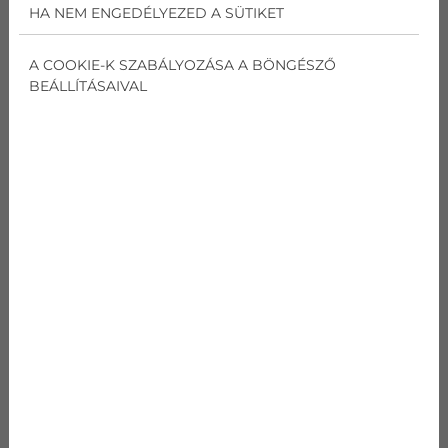
HA NEM ENGEDÉLYEZED A SÜTIKET
A COOKIE-K SZABÁLYOZÁSA A BÖNGÉSZŐ
BEÁLLÍTÁSAIVAL
HOGYAN MŰKÖDIK A KLÍMA?
A klímaberendezés alapvetően a hűtés és a
páramentesítés folyamatán keresztül működik.
Amikor a klíma működik, a helyiség levegőjét
átkeringeti a hőcserélőjén, amely lehűti a levegőt és
kondenzálja a párát. A kondenzáció során a levegőben
lévő nedvesség és a szennyeződések, mint például a
pollenek, a hőcserélő nedves felületére tapadnak.
Ezután a lekondenzált párával együtt a
szennyeződések is kicsöpögnek a
cseppvíz
formájában a lakásból.
POLLENSZŰRÉS A GYAKORLATBAN