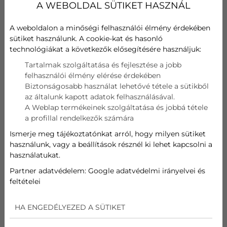
A WEBOLDAL SÜTIKET HASZNÁL
megoldást jelent, beleértve a hajhullást és a
világbékét is. Sőt, még azt is javasolná, hogy mindenki
vegyen egyet. Bár ez természetesen túlzás, a
A weboldalon a minőségi felhasználói élmény érdekében
klímaberendezéseknek vannak olyan előnyei,
sütiket használunk. A cookie-kat és hasonló
technológiákat a következők elősegítésére használjuk:
amelyek valóban jelentős hatással lehetnek az
emberek életére. A hűtés és páramentesítés mellett a
Tartalmak szolgáltatása és fejlesztése a jobb
klímák egyik legfontosabb érdeme, hogy képesek
felhasználói élmény elérése érdekében
kiszűrni a levegőből a polleneket és a háziport, így
Biztonságosabb használat lehetővé tétele a sütikből
enyhítve az allergiás tüneteket. De hogyan is működik
az általunk kapott adatok felhasználásával.
ez pontosan?
A Weblap termékeinek szolgáltatása és jobbá tétele
a profillal rendelkezők számára
Ismerje meg tájékoztatónkat arról, hogy milyen sütiket
használunk, vagy a beállítások résznél ki lehet kapcsolni a
használatukat.
Partner adatvédelem:
Google adatvédelmi irányelvei és
feltételei
HA ENGEDÉLYEZED A SÜTIKET