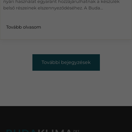
nyári használat egyaránt hozzájárulhatnak a készülék
belső részeinek elszennyeződéséhez. A Buda...
Tovább olvasom
További bejegyzések