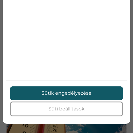
HÁNY FOKRA ÁLLÍTSUK A KLÍMÁT, AMIKOR
KINT KÖZEL 40 FOK VAN?
Sütik engedélyezése
Süti beállítások