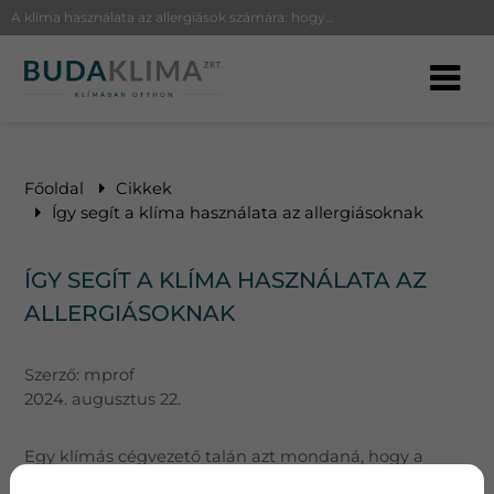
A klíma használata az allergiások számára: hogyan enyhíti a tüneteket a pollenek és házipor szűrésével.
Főoldal
Cikkek
Így segít a klíma használata az allergiásoknak
ÍGY SEGÍT A KLÍMA HASZNÁLATA AZ
ALLERGIÁSOKNAK
Szerző:
mprof
2024. augusztus 22.
Egy klímás cégvezető talán azt mondaná, hogy a
klímaberendezés használata minden problémára