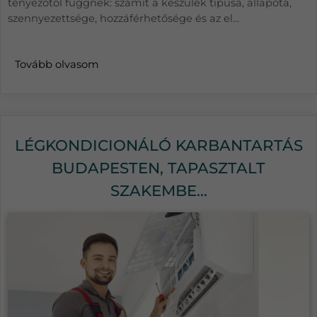
tényezőtől függnek: számít a készülék típusa, állapota,
szennyezettsége, hozzáférhetősége és az el...
Tovább olvasom
LÉGKONDICIONÁLÓ KARBANTARTÁS
BUDAPESTEN, TAPASZTALT
SZAKEMBE...