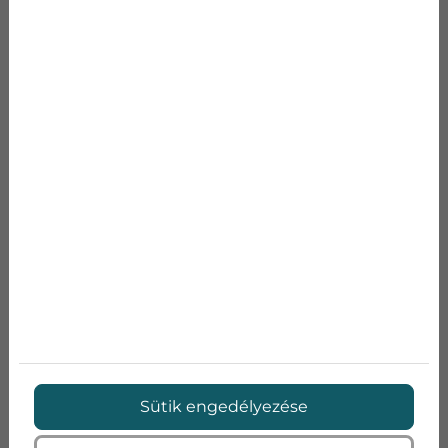
KAPCSOLATFELVÉTEL
TOVÁBBI BEJEGYZÉSEK
Sütik engedélyezése
HÁNY FOKRA ÁLLÍTSUK A KLÍMÁT, AMIKOR
KINT KÖZEL 40 FOK VAN?