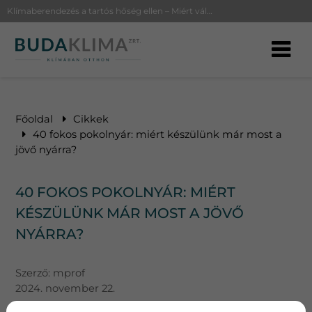
Klímaberendezés a tartós hőség ellen – Miért vált elengedhetetlenné?
Főoldal
Cikkek
40 fokos pokolnyár: miért készülünk már most a
jövő nyárra?
40 FOKOS POKOLNYÁR: MIÉRT
KÉSZÜLÜNK MÁR MOST A JÖVŐ
NYÁRRA?
Szerző:
mprof
2024. november 22.