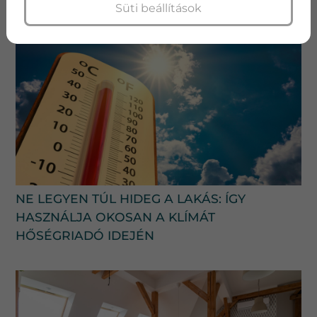
Süti beállítások
NE LEGYEN TÚL HIDEG A LAKÁS: ÍGY
HASZNÁLJA OKOSAN A KLÍMÁT
HŐSÉGRIADÓ IDEJÉN