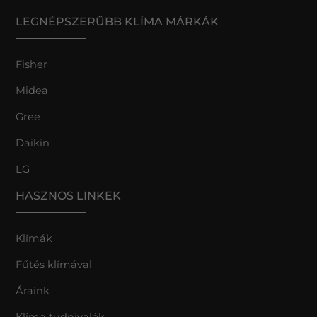
LEGNÉPSZERŰBB KLÍMA MÁRKÁK
Fisher
Midea
Gree
Daikin
LG
HASZNOS LINKEK
Klímák
Fűtés klímával
Áraink
Klíma tudnivalók