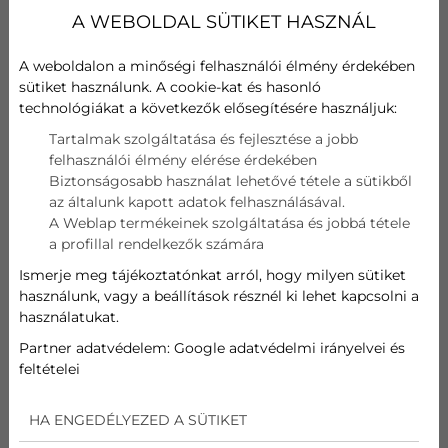
A perzselő hőség nemcsak kellemetlen, de egyre
A WEBOLDAL SÜTIKET HASZNÁL
nagyobb kihívást jelent az egészségünk és
mindennapi kényelmünk szempontjából. Hogyan vált
A weboldalon a minőségi felhasználói élmény érdekében
a klímaberendezés alapvető szükségletté? Kik
sütiket használunk. A cookie-kat és hasonló
számára életmentő megoldás, és miért nem elég a
technológiákat a következők elősegítésére használjuk:
régi praktikákra hagyatkozni? Cikkünkben
Tartalmak szolgáltatása és fejlesztése a jobb
bemutatjuk, miért lett a klíma a modern otthonok
felhasználói élmény elérése érdekében
nélkülözhetetlen része.
Biztonságosabb használat lehetővé tétele a sütikből
az általunk kapott adatok felhasználásával.
A Weblap termékeinek szolgáltatása és jobbá tétele
a profillal rendelkezők számára
Ismerje meg tájékoztatónkat arról, hogy milyen sütiket
használunk, vagy a beállítások résznél ki lehet kapcsolni a
használatukat.
Partner adatvédelem:
Google adatvédelmi irányelvei és
feltételei
HA ENGEDÉLYEZED A SÜTIKET