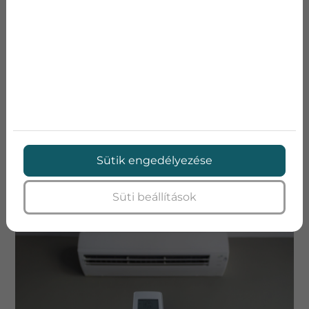
Az
adatvédelmi nyilatkozat
ot elolvastam és
elfogadom.
Nem vagyok robot!
KAPCSOLATFELVÉTEL
Sütik engedélyezése
TOVÁBBI BEJEGYZÉSEK
Süti beállítások