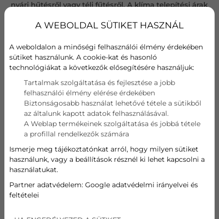
nyári hűtésről vagy téli fűtésről. A klíma telepítési árak
azonban számos tényezőtől függenek, amelyek
A WEBOLDAL SÜTIKET HASZNÁL
alapos átgondolást és tervezést igényelnek. Ha
megbízható szakembereket keres, akik átlátható
A weboldalon a minőségi felhasználói élmény érdekében
árajánlatot nyújtanak, forduljon bizalommal a
sütiket használunk. A cookie-kat és hasonló
BudaKlíma csapatához!
technológiákat a következők elősegítésére használjuk:
Tartalmak szolgáltatása és fejlesztése a jobb
felhasználói élmény elérése érdekében
Biztonságosabb használat lehetővé tétele a sütikből
az általunk kapott adatok felhasználásával.
A Weblap termékeinek szolgáltatása és jobbá tétele
a profillal rendelkezők számára
Ismerje meg tájékoztatónkat arról, hogy milyen sütiket
használunk, vagy a beállítások résznél ki lehet kapcsolni a
használatukat.
Partner adatvédelem:
Google adatvédelmi irányelvei és
feltételei