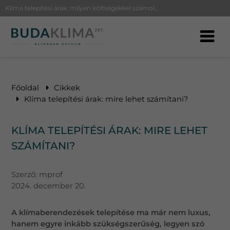
Klíma telepítési árak: milyen költségekkel számolhat? Fedezze fel a telepítést befolyásoló tényezőket és válassza a BudaKlíma sz
Főoldal
Cikkek
Klíma telepítési árak: mire lehet számítani?
KLÍMA TELEPÍTÉSI ÁRAK: MIRE LEHET
SZÁMÍTANI?
Szerző:
mprof
2024. december 20.
A klímaberendezések telepítése ma már nem luxus,
hanem egyre inkább szükségszerűség, legyen szó