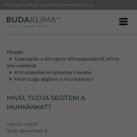
Mivel tudja segíteni a BudaKlíma csapatának munkáját?
Főoldal
Tudnivalók a klímákról, klímaszerelésről, klíma
szervizelésről
Klímaszerelés és telepítés menete
Mivel tudja segíteni a munkánkat?
MIVEL TUDJA SEGÍTENI A
MUNKÁNKAT?
Szerző:
mprof
2020. december 8.