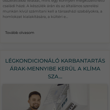
összetettebb feladat, mint egy könnyen megközelíthető
családi házé. A készülék árán és az általános szerelési
munkán kívül számítani kell a társasházi szabályokra, a
homlokzat kialakítására, a kültéri e...
Tovább olvasom
LÉGKONDICIONÁLÓ KARBANTARTÁS
ÁRAK-MENNYIBE KERÜL A KLÍMA
SZA...