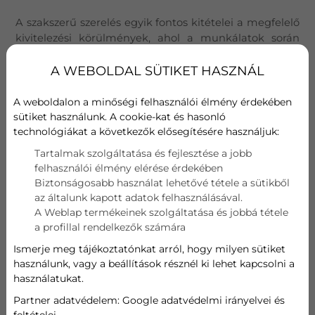
A szakszerű szerelés egyik fontos kitételei a megfelelő
kivitelezési körülmények, ahol a munkálatok során
kizárható a baleset és a vétlen károkozás egyaránt. A
szerelés helyén általában a szekrények, vázák, virágok,
A WEBOLDAL SÜTIKET HASZNÁL
televíziók, bútorok találhatóak, melyeket a
munkálatok idejére ideiglenesen el kell távolítani,
A weboldalon a minőségi felhasználói élmény érdekében
mivel a szereléshez elegendő helyre van szükségünk.
sütiket használunk. A cookie-kat és hasonló
technológiákat a következők elősegítésére használjuk:
Tartalmak szolgáltatása és fejlesztése a jobb
felhasználói élmény elérése érdekében
Biztonságosabb használat lehetővé tétele a sütikből
az általunk kapott adatok felhasználásával.
A Weblap termékeinek szolgáltatása és jobbá tétele
a profillal rendelkezők számára
Ismerje meg tájékoztatónkat arról, hogy milyen sütiket
használunk, vagy a beállítások résznél ki lehet kapcsolni a
használatukat.
Partner adatvédelem:
Google adatvédelmi irányelvei és