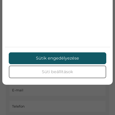
Keresett kifejezés
AJÁNLATKÉRÉS
Kérje ingyenes mérnöki felmérésünket és
készítünk egy kedvező egyedi árajánlatot Önnek
Sütik engedélyezése
(Budapesten és környékén vállalunk kivitelezést)
Süti beállítások
Név
E-mail
Telefon