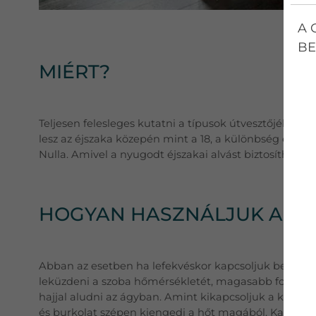
A 
BE
MIÉRT?
Teljesen felesleges kutatni a típusok útvesztőjében, h
lesz az éjszaka közepén mint a 18, a különbség egy á
Nulla. Amivel a nyugodt éjszakai alvást biztosíthatju
HOGYAN HASZNÁLJUK ALVÁ
Abban az esetben ha lefekvéskor kapcsoljuk be a kl
leküzdeni a szoba hőmérsékletét, magasabb fokozatba 
hajjal aludni az ágyban. Amint kikapcsoljuk a klímát
és burkolat szépen kiengedi a hőt magából. Kapufa.