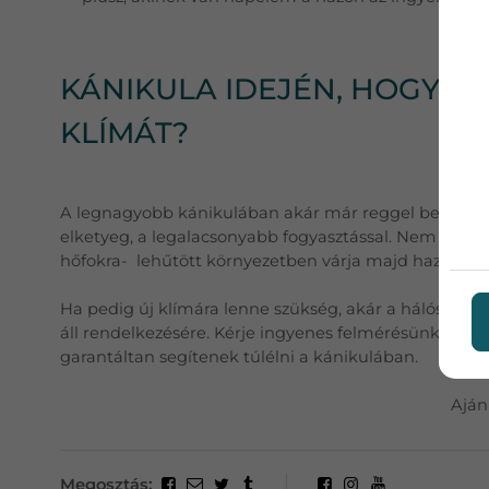
KÁNIKULA IDEJÉN, HOGYAN
KLÍMÁT?
A legnagyobb kánikulában akár már reggel beindíthatj
elketyeg, a legalacsonyabb fogyasztással. Nem engedi 
hőfokra- lehűtött környezetben várja majd haza a ga
Ha pedig új klímára lenne szükség, akár a hálószobá
áll rendelkezésére. Kérje ingyenes felmérésünket és
garantáltan segítenek túlélni a kánikulában.
Aján
Megosztás: