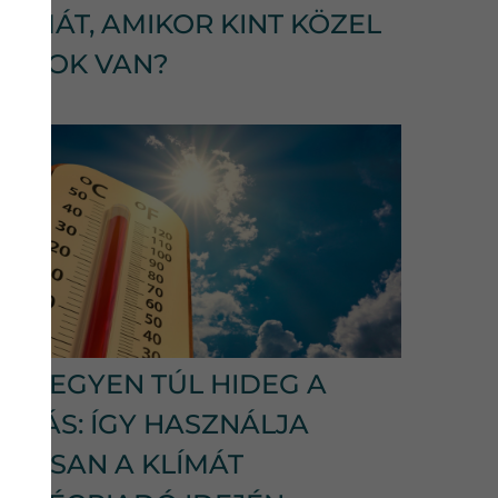
KLÍMÁT, AMIKOR KINT KÖZEL
40 FOK VAN?
NE LEGYEN TÚL HIDEG A
LAKÁS: ÍGY HASZNÁLJA
OKOSAN A KLÍMÁT