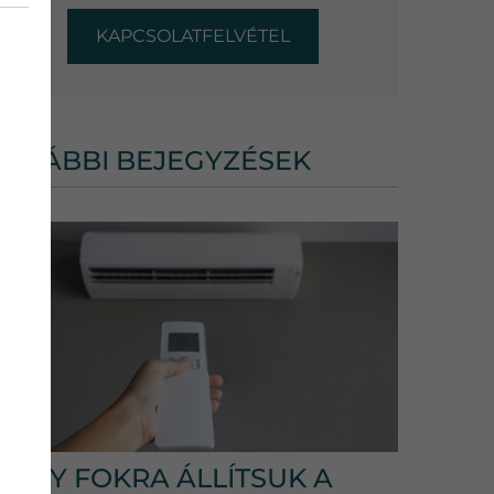
KAPCSOLATFELVÉTEL
TOVÁBBI BEJEGYZÉSEK
HÁNY FOKRA ÁLLÍTSUK A