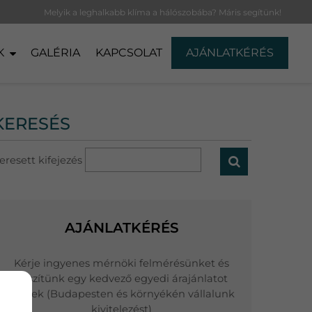
Melyik a leghalkabb klíma a hálószobába? Máris segítünk!
K
GALÉRIA
KAPCSOLAT
AJÁNLATKÉRÉS
KERESÉS
eresett kifejezés
AJÁNLATKÉRÉS
Kérje ingyenes mérnöki felmérésünket és
készítünk egy kedvező egyedi árajánlatot
Önnek (Budapesten és környékén vállalunk
kivitelezést)