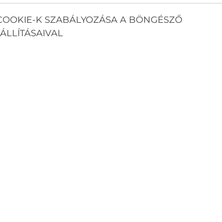
COOKIE-K SZABÁLYOZÁSA A BÖNGÉSZŐ
ÁLLÍTÁSAIVAL
ajszolni a decibeleket, a 22 decibel pont annyira hangos
tlagos hallással, ahogyan megy a hangya a papíron.
k az a használat módja lesz.
SHOZ A KLÍMÁT?
ímát akkor szegény masina minden erejével próbálja
kapcsolva a kül és beltéri ventillátort és lehet lobogó
 rögtön visszamelegszik a levegő, hiszen minden bútor