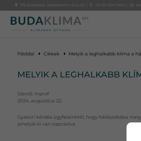
1116 Budapest, Alabástrom utca 45. |
06 20 404 0404 |
kl
Főoldal
Cikkek
Melyik a leghalkabb klíma a h
MELYIK A LEGHALKABB KL
Szerző:
mprof
2024. augusztus 22.
Gyakori kérdés ügyfeleinktől, hogy hálószobába mely
amelyik ki van kapcsolva.