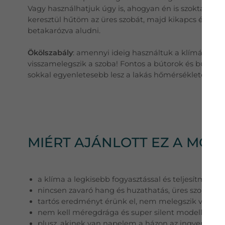
Vagy használhatjuk úgy is, ahogyan én is szoktam im
keresztül hűtöm az üres szobát, majd kikapcs és lef
betakarózva aludni.
Ökölszabály
: amennyi ideig használtuk a klímát anny
visszamelegszik a szoba! Fontos a bútorok és burkol
sokkal egyenletesebb lesz a lakás hőmérséklete.
MIÉRT AJÁNLOTT EZ A MÓD
a klíma a legkisebb fogyasztással és teljesítmény
nincsen zavaró hang és huzathatás, üres szobát h
tartós eredményt érünk el, nem melegszik vissza a
nem kell méregdrága és super silent modelleket m
plusz, akinek van napelem a házon az ingyen hűtö