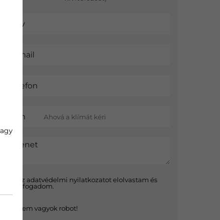
Név
E-mail
Telefon
Cím
vagy
Üzenet
Az
adatvédelmi nyilatkozat
ot elolvastam és
elfogadom.
Nem vagyok robot!