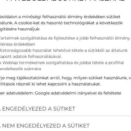
boldalon a minőségi felhasználói élmény érdekében sütiket
nálunk. A cookie-kat és hasonló technológiákat a következők
gítésére használjuk:
Tartalmak szolgáltatása és fejlesztése a jobb felhasználói élmény
elérése érdekében
Biztonságosabb használat lehetővé tétele a sütikből az általunk
kapott adatok felhasználásával.
A Weblap termékeinek szolgáltatása és jobbá tétele a profillal
rendelkezők számára
je meg tájékoztatónkat arról, hogy milyen sütiket használunk, 
llítások résznél ki lehet kapcsolni a használatukat.
ner adatvédelem:
Google adatvédelmi irányelvei és feltételei
 ENGEDÉLYEZED A SÜTIKET
 NEM ENGEDÉLYEZED A SÜTIKET