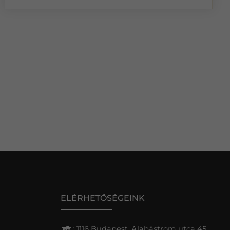
ELÉRHETŐSÉGEINK
: 1116 Budapest, Alabástrom utca 45.