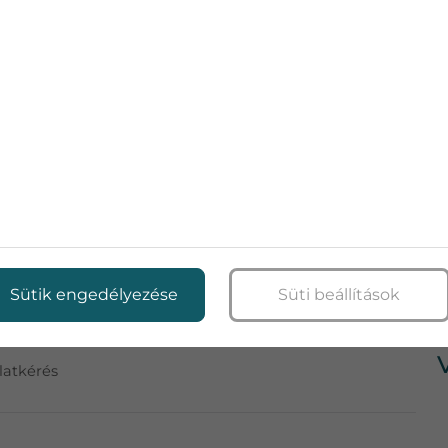
 ÉRDEMES ÜZEMETLETNI A
uk a klímát, ez igaz a nappalira is, szépen alapjáraton
túlmelegedni a lakást és optimálisan - ízlés szerinti
zdáját.
ba, akár a lakás bármely pontjára, csapatunk készséggel
Sütik engedélyezése
Süti beállítások
 ajánlatunkat a legjobb klíma modellekre, amelyek
latkérés