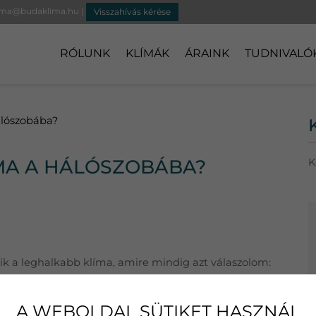
ima@budaklima.hu
|
Visszahívás kérése
RÓLUNK
KLÍMÁK
ÁRAINK
TUDNIVALÓ
álószobába?
ÍMA A HÁLÓSZOBÁBA?
K
ik a leghalkabb klíma, amire mindig azt válaszolom:
A WEBOLDAL SÜTIKET HASZNÁL