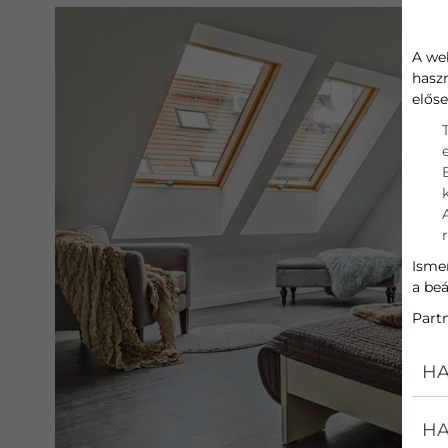
A we
hasz
előse
Ismer
a beá
Part
HA
HA