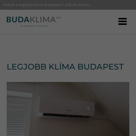
Melyik a legjobb klíma Budapest? a Buda Klíma beszereli a legjobb klímát Önnek Budapest teljes területén
LEGJOBB KLÍMA BUDAPEST