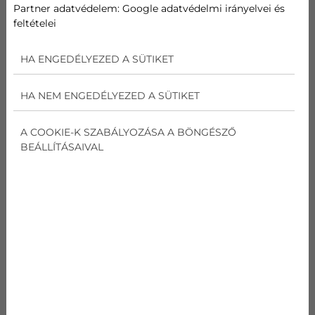
Partner adatvédelem:
Google adatvédelmi irányelvei és
tesz a megfelelő készülékre, majd a
feltételei
szakszerű beszerelést is megoldja.
HA ENGEDÉLYEZED A SÜTIKET
Kapcsolatfelvétel
HA NEM ENGEDÉLYEZED A SÜTIKET
A COOKIE-K SZABÁLYOZÁSA A BÖNGÉSZŐ
BEÁLLÍTÁSAIVAL
25+
Szakmai tapasztalat
Tapasztalt csapatként pontosan tudjuk, milyen
szempontok alapján érdemes klímát választani
Budapesten.