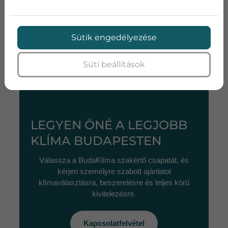
Legyen szó hűtésről, fűtésre is alkalmas klímáról,
csendes hálószobai készülékről vagy nagyobb
teljesítményű nappali klímáról, segítünk megtalálni az
Sütik engedélyezése
ideális berendezést. Ha fűtési célra is keres készüléket,
ajánljuk a
fűtés klímával
témájú oldalunkat.
Süti beállítások
LEGYEN ÖNÉ A LEGJOBB
KLÍMA BUDAPESTEN
Válassza a BudaKlíma szakértő csapatát, és
kérjen személyre szabott ajánlatot
klímaválasztásra, beszerelésre és teljes körű
kivitelezésre.
Kapcsolatfelvétel