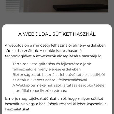
A WEBOLDAL SÜTIKET HASZNÁL
Teljesen természetes, hogy mindenki a
legjobb klímát szeretné otthonába,
A weboldalon a minőségi felhasználói élmény érdekében
irodájába vagy üzlethelyiségébe. A
sütiket használunk. A cookie-kat és hasonló
technológiákat a következők elősegítésére használjuk:
kérdés azonban nem csupán az, hogy
melyik készülék a legjobb, hanem az is,
Tartalmak szolgáltatása és fejlesztése a jobb
felhasználói élmény elérése érdekében
hogy melyik klíma illik legjobban az adott
Biztonságosabb használat lehetővé tétele a sütikből
ingatlanhoz, az Ön igényeihez és a
az általunk kapott adatok felhasználásával.
rendelkezésre álló költségkerethez.
A Weblap termékeinek szolgáltatása és jobbá tétele
a profillal rendelkezők számára
A BudaKlíma szakértő csapata segít
Ismerje meg tájékoztatónkat arról, hogy milyen sütiket
eligazodni a klímaberendezések között,
használunk, vagy a beállítások résznél ki lehet kapcsolni a
használatukat.
elvégzi a helyszíni felmérést, javaslatot