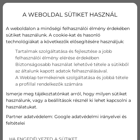
A BudaKlíma csapata több évtizedes tapasztalattal
rendelkezik, és folyamatosan fejlődő szolgáltatásaival
A WEBOLDAL SÜTIKET HASZNÁL
biztosítja, hogy ügyfelei elégedettek legyenek, akár
beszerelésről, karbantartásról vagy javításról van szó.
A weboldalon a minőségi felhasználói élmény érdekében
Célunk, hogy minden ügyfél hosszú távon is elégedett
sütiket használunk. A cookie-kat és hasonló
legyen, és biztos lehessen abban, hogy a legjobb
technológiákat a következők elősegítésére használjuk:
kezekben van klímaberendezése.
Tartalmak szolgáltatása és fejlesztése a jobb
felhasználói élmény elérése érdekében
Biztonságosabb használat lehetővé tétele a sütikből
az általunk kapott adatok felhasználásával.
A Weblap termékeinek szolgáltatása és jobbá tétele
a profillal rendelkezők számára
Ismerje meg tájékoztatónkat arról, hogy milyen sütiket
használunk, vagy a beállítások résznél ki lehet kapcsolni a
használatukat.
Partner adatvédelem:
Google adatvédelmi irányelvei és
feltételei
HA ENGEDÉLYEZED A SÜTIKET