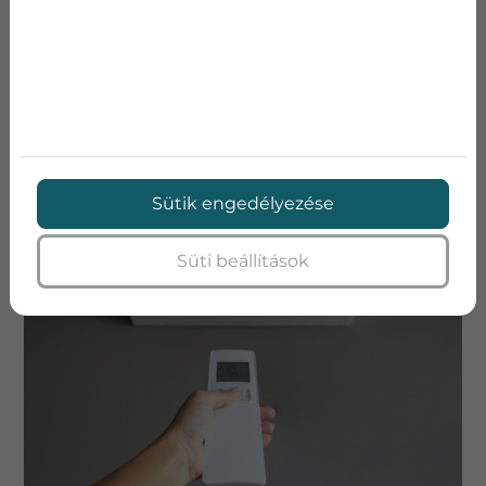
Nem vagyok robot!
KAPCSOLATFELVÉTEL
TOVÁBBI BEJEGYZÉSEK
Sütik engedélyezése
Süti beállítások