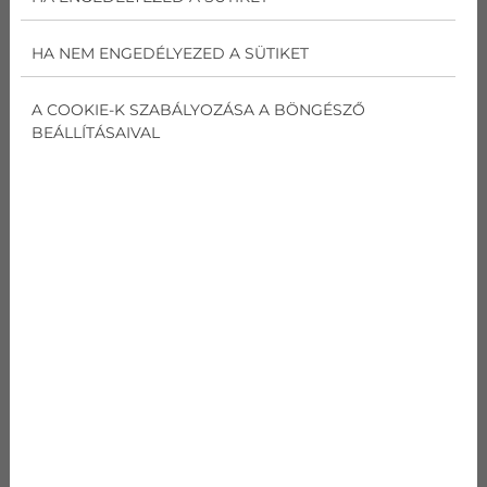
HA NEM ENGEDÉLYEZED A SÜTIKET
LEGJOBB KLÍMASZERELŐ
BUDAPESTEN 20+ ÉV TAPASZTALATTAL
A COOKIE-K SZABÁLYOZÁSA A BÖNGÉSZŐ
BEÁLLÍTÁSAIVAL
Több mint két évtizede működünk a klímaszerelési
piacon, és az évek során folyamatosan igazodtunk az
iparági változásokhoz. Kezdetben betéti társaságként
indultunk, majd 2011-ben kialakítottuk mai
cégformánkat. Szolgáltatásaink döntő többsége
Budapesten zajlik, így pontosan ismerjük a helyi
igényeket és körülményeket. Az évek során rengeteg
háztartás és vállalkozás klímarendszerének
telepítésében és karbantartásában vettünk részt,
mindig a legmagasabb szakmai színvonalon. Ne
halogassa a döntést, kérjen időpontot konzultációra!
AJÁNLATKÉRÉS