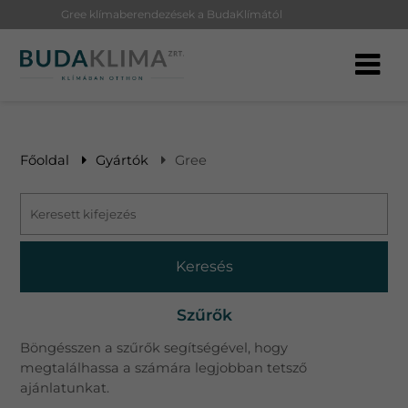
Gree klímaberendezések a BudaKlímától
Főoldal
Gyártók
Gree
Keresés
Szűrők
Böngésszen a szűrők segítségével, hogy
megtalálhassa a számára legjobban tetsző
ajánlatunkat.