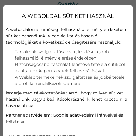
Gyártók
Bosch (17)
A WEBOLDAL SÜTIKET HASZNÁL
Daikin (51)
Fisher (12)
A weboldalon a minőségi felhasználói élmény érdekében
Fujitsu (16)
sütiket használunk. A cookie-kat és hasonló
Gree (74)
technológiákat a következők elősegítésére használjuk:
LG (59)
Tartalmak szolgáltatása és fejlesztése a jobb
Midea (58)
felhasználói élmény elérése érdekében
Mitsubishi (15)
Biztonságosabb használat lehetővé tétele a sütikből
Polar (1)
az általunk kapott adatok felhasználásával.
GREE
A Weblap termékeinek szolgáltatása és jobbá tétele
a profillal rendelkezők számára
Ismerje meg tájékoztatónkat arról, hogy milyen sütiket
„Az innováció a lelke egy vállalkozásnak, az alapvető
használunk, vagy a beállítások résznél ki lehet kapcsolni a
technológiák pedig elengedhetetlenek a lényegi
használatukat.
fejlődéshez.”
Az 1991-ben Zhuhaiban alapított Gree Electric
Partner adatvédelem:
Google adatvédelmi irányelvei és
Appliances Inc. a világ legnagyobb légkondicionáló
feltételei
gyártó vállalata. A húszévnyi fejlődés során a cég
integrálta a teljes gyártási láncot, magához vonva az