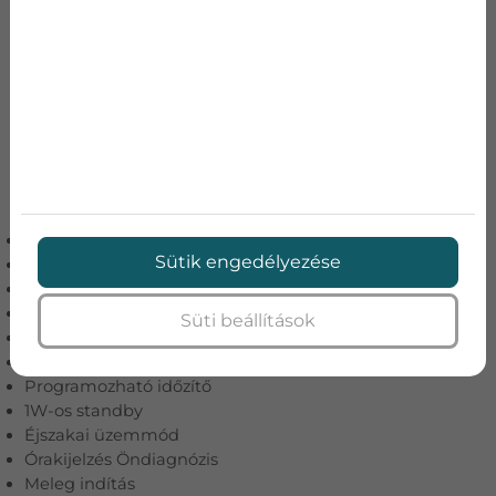
Az egyik legszebb klíma pedig ami a piacon kapható
a szálcsiszolt ezüst aluminium beltéri egységgel
kialakított Gree U-Crown. :)
TULAJDONSÁGOK:
Automatikus tisztítás
Sütik engedélyezése
Automatikus újraindulás
Vezeték nélküli távirányító
Párátlanító üzemmód
Süti beállítások
– 24 idő intervallum
G 10 DC inverter
Programozható időzítő
1W-os standby
Éjszakai üzemmód
Órakijelzés Öndiagnózis
Meleg indítás