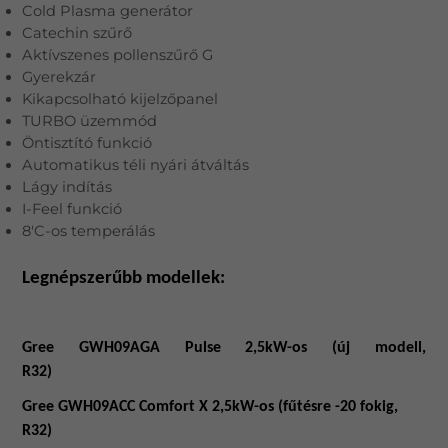
Cold Plasma generátor
Catechin szűrő
Aktívszenes pollenszűrő G
Gyerekzár
Kikapcsolható kijelzőpanel
TURBO üzemmód
Öntisztító funkció
Automatikus téli nyári átváltás
Lágy indítás
I-Feel funkció
8'C-os temperálás
Legnépszerűbb modellek:
Gree GWH09AGA Pulse 2,5kW-os (új modell,
R32)
Gree GWH09ACC Comfort X 2,5kW-os (fűtésre -20 fokig,
R32)