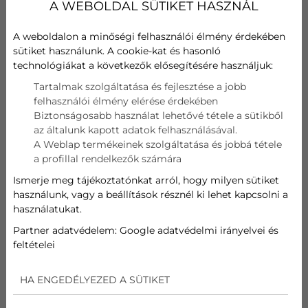
A WEBOLDAL SÜTIKET HASZNÁL
A weboldalon a minőségi felhasználói élmény érdekében
sütiket használunk. A cookie-kat és hasonló
Olyan klímaberendezést szeretne, ami nyaranta
technológiákat a következők elősegítésére használjuk:
hűvössé, élhetővé teszi a lakását, ezen túl pedig
fűtésre is használható nemcsak az átmeneti
Tartalmak szolgáltatása és fejlesztése a jobb
időszakokban, hanem a teljes fűtési szezonban? A
felhasználói élmény elérése érdekében
Biztonságosabb használat lehetővé tétele a sütikből
BudaKlímánál a leghatékonyabb hűtő-fűtő split
az általunk kapott adatok felhasználásával.
klímát szerezheti be verhetetlen árakon!
A Weblap termékeinek szolgáltatása és jobbá tétele
a profillal rendelkezők számára
Ismerje meg tájékoztatónkat arról, hogy milyen sütiket
A LEGJOBB HŰTŐ-FŰTŐ
használunk, vagy a beállítások résznél ki lehet kapcsolni a
használatukat.
SPLIT KLÍMA – BUDAKLÍMA
Partner adatvédelem:
Google adatvédelmi irányelvei és
feltételei
Elege van belőle, hogy minden nyáron csak
forgolódik, a levegőtlen, forró lakásban? Szeretné,
HA ENGEDÉLYEZED A SÜTIKET
haegy kicsit tudna spórolni a hatalmas fűtés számlán?
Mindkettő kívánsága teljesülhet a hűtő-fűtő split