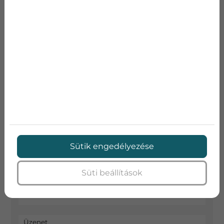
AJÁNLATKÉRÉS
Kérje ingyenes mérnöki felmérésünket és
készítünk egy kedvező egyedi árajánlatot Önnek
(Budapesten és környékén vállalunk kivitelezést)
Név
E-mail
Sütik engedélyezése
Telefon
Süti beállítások
Cím
Üzenet