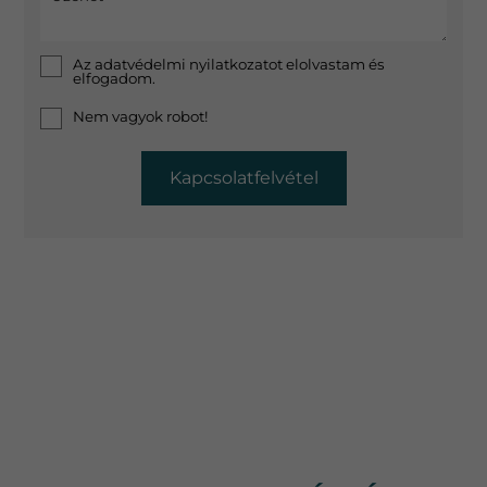
Az
adatvédelmi nyilatkozat
ot elolvastam és
elfogadom.
Nem vagyok robot!
Kapcsolatfelvétel