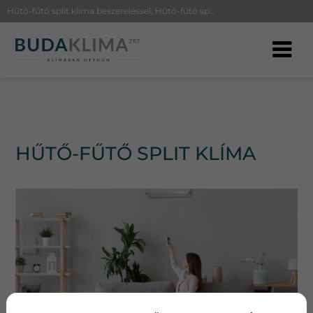
Hűtő-fűtő split klíma beszereléssel, Hűtő-fűtő split klíma árak, legjobb Hűtő-fűtő split klíma Budapesten
HŰTŐ-FŰTŐ SPLIT KLÍMA