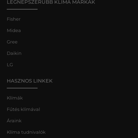
LEGNÉPSZERŰBB KLÍMA MÁRKÁK
Fisher
Midea
Gree
Daikin
LG
HASZNOS LINKEK
Klímák
Fűtés klímával
Áraink
Klíma tudnivalók