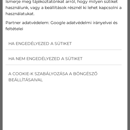
Ismerje meg tájékoztatónkat arról, hogy milyen sütiket
kiválasztásában, a szakszerű
használunk, vagy a beállítások résznél ki lehet kapcsolni a
telepítésben, a beüzemelésben és a
használatukat.
későbbi karbantartásban is.
Partner adatvédelem:
Google adatvédelmi irányelvei és
feltételei
Ajánlatot kérek klímára
HA ENGEDÉLYEZED A SÜTIKET
HA NEM ENGEDÉLYEZED A SÜTIKET
A COOKIE-K SZABÁLYOZÁSA A BÖNGÉSZŐ
✓
BEÁLLÍTÁSAIVAL
Szakértő klímaválasztás
Nem hagyjuk magára a műszaki adatok között.
Elmagyarázzuk, mire érdemes figyelni, és
segítünk kiválasztani az Ön igényeihez illő
készüléket.