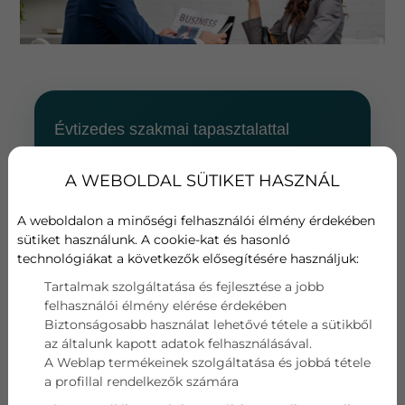
Évtizedes szakmai tapasztalattal
segítünk megtalálni az otthonába,
irodájába vagy üzlethelyiségébe
A WEBOLDAL SÜTIKET HASZNÁL
leginkább megfelelő klímaberendezést.
A weboldalon a minőségi felhasználói élmény érdekében
Ha nem csupán egy készüléket szeretne
sütiket használunk. A cookie-kat és hasonló
vásárolni, hanem teljes körű, szakértői
technológiákat a következők elősegítésére használjuk:
segítséget keres a választástól a
Tartalmak szolgáltatása és fejlesztése a jobb
beszerelésig, jó helyen jár.
felhasználói élmény elérése érdekében
Biztonságosabb használat lehetővé tétele a sütikből
az általunk kapott adatok felhasználásával.
A BudaKlímánál a klíma értékesítés nem
A Weblap termékeinek szolgáltatása és jobbá tétele
a doboz átadásánál ér véget: segítünk a
a profillal rendelkezők számára
tervezésben, a megfelelő teljesítmény