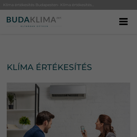
Klíma értékesítés Budapesten- Klíma értékesítés beszereléssel és garanciával
KLÍMA ÉRTÉKESÍTÉS