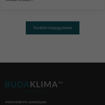
További bejegyzések
Adatvédelmi szabályzat