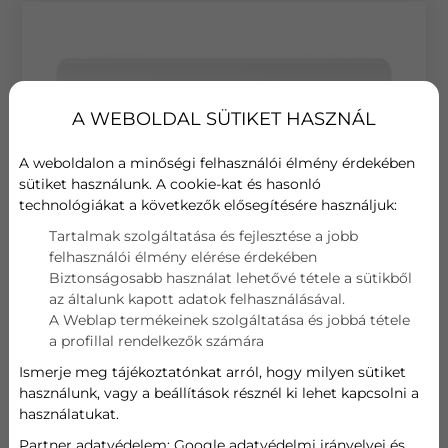
A WEBOLDAL SÜTIKET HASZNÁL
A weboldalon a minőségi felhasználói élmény érdekében
sütiket használunk. A cookie-kat és hasonló
technológiákat a következők elősegítésére használjuk:
Tartalmak szolgáltatása és fejlesztése a jobb
felhasználói élmény elérése érdekében
2021-09-20
Biztonságosabb használat lehetővé tétele a sütikből
az általunk kapott adatok felhasználásával.
ÚJ MIDEA KLÍMÁK A KÍNÁLATUNKBAN
A Weblap termékeinek szolgáltatása és jobbá tétele
A 2021-es modellév újdonságai a Mideanál az
a profillal rendelkezők számára
Xtreme Save és Xtreme Save Pro készülékek. Az új
Ismerje meg tájékoztatónkat arról, hogy milyen sütiket
fejlesztéseknek köszönhetően tovább bővült a
használunk, vagy a beállítások résznél ki lehet kapcsolni a
Midea termékválasztéka. ...
használatukat.
Partner adatvédelem:
Google adatvédelmi irányelvei és