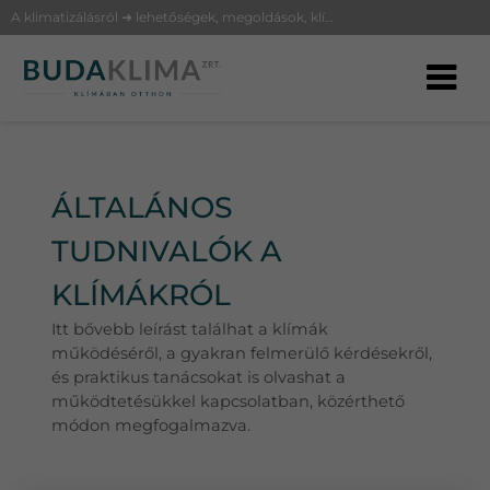
A klimatizálásról ➜ lehetőségek, megoldások, klíma fajták és működésük a BudaKlímától
ÁLTALÁNOS
TUDNIVALÓK A
KLÍMÁKRÓL
Itt bővebb leírást találhat a klímák
működéséről, a gyakran felmerülő kérdésekről,
és praktikus tanácsokat is olvashat a
működtetésükkel kapcsolatban, közérthető
módon megfogalmazva.