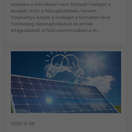
ezekben a klímákban nem fűtőszál melegíti a
levegőt, mint a hősugárzókban, hanem
hőszivattyú készíti a meleget a klímában lévő
hűtőközeg összesajtolásával és annak
kitágulásával. A fűtő üzemmódban a kl...
2020-12-08