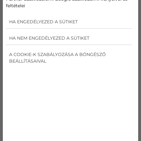
feltételei
HA ENGEDÉLYEZED A SÜTIKET
HA NEM ENGEDÉLYEZED A SÜTIKET
A COOKIE-K SZABÁLYOZÁSA A BÖNGÉSZŐ
BEÁLLÍTÁSAIVAL
2021-09-20
DAIKIN ÉS A KÖRNYEZETVÉDELEM
A Daikin előremutató kezdeményezéseket tesz a
fenntartható klímaszabályozás érdekében. Ez
összhangban van az Európai Zöld
Megállapodással melyet Ursula von der Leyen
ismertetett. ...