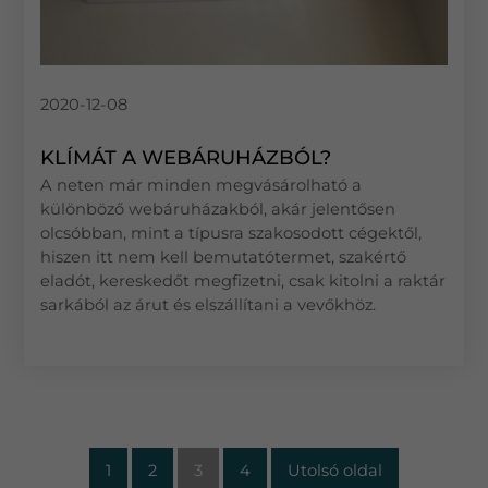
2020-12-08
KLÍMÁT A WEBÁRUHÁZBÓL?
A neten már minden megvásárolható a
különböző webáruházakból, akár jelentősen
olcsóbban, mint a típusra szakosodott cégektől,
hiszen itt nem kell bemutatótermet, szakértő
eladót, kereskedőt megfizetni, csak kitolni a raktár
sarkából az árut és elszállítani a vevőkhöz.
1
2
3
4
Utolsó oldal