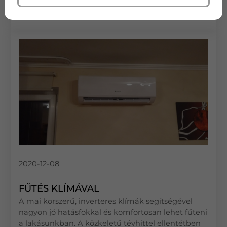
működésével kapcsolatban.
2020-12-08
FŰTÉS KLÍMÁVAL
A mai korszerű, inverteres klímák segítségével
nagyon jó hatásfokkal és komfortosan lehet fűteni
a lakásunkban. A közkeletű tévhittel ellentétben