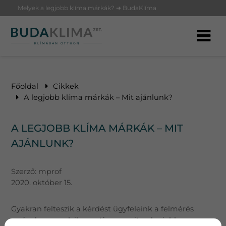
Melyek a legjobb klíma márkák? ➜ BudaKlíma
Főoldal
Cikkek
A legjobb klíma márkák – Mit ajánlunk?
A LEGJOBB KLÍMA MÁRKÁK – MIT
AJÁNLUNK?
Szerző:
mprof
2020. október 15.
Gyakran felteszik a kérdést ügyfeleink a felmérés
során, hogy melyik az a típus, amit a „legjobb