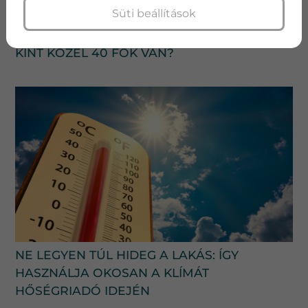
Süti beállítások
HÁNY FOKRA ÁLLÍTSUK A KLÍMÁT, AMIKOR
KINT KÖZEL 40 FOK VAN?
NE LEGYEN TÚL HIDEG A LAKÁS: ÍGY
HASZNÁLJA OKOSAN A KLÍMÁT
HŐSÉGRIADÓ IDEJÉN