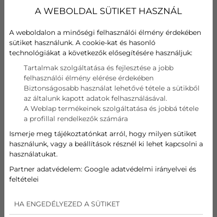
klímának, legjobb klíma márkának” tartunk a
A WEBOLDAL SÜTIKET HASZNÁL
kínálatból.
Mivel nincs ilyen kategória és nincs ilyen, hogy
A weboldalon a minőségi felhasználói élmény érdekében
„legjobb klíma márka”, ezért minden alkalommal
sütiket használunk. A cookie-kat és hasonló
elmondom, hogy különböző szempontok vannak, ami
technológiákat a következők elősegítésére használjuk:
alapján egy klímát az adott helyre a leginkább
Tartalmak szolgáltatása és fejlesztése a jobb
javasoljuk.
felhasználói élmény elérése érdekében
Biztonságosabb használat lehetővé tétele a sütikből
az általunk kapott adatok felhasználásával.
A Weblap termékeinek szolgáltatása és jobbá tétele
a profillal rendelkezők számára
Ismerje meg tájékoztatónkat arról, hogy milyen sütiket
használunk, vagy a beállítások résznél ki lehet kapcsolni a
használatukat.
Partner adatvédelem:
Google adatvédelmi irányelvei és
feltételei
HA ENGEDÉLYEZED A SÜTIKET