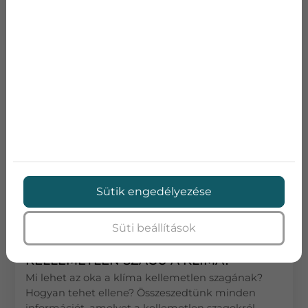
kívül a szezonális fogyasztási ér...
Sütik engedélyezése
2020-11-16
Süti beállítások
KELLEMETLEN SZAGÚ A KLÍMA?
Mi lehet az oka a klíma kellemetlen szagának?
Hogyan tehet ellene? Összeszedtünk minden