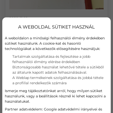
2020-11-16
A WEBOLDAL SÜTIKET HASZNÁL
TANÁCSOK, HOGY MEGTALÁLJA AZ
IDEÁLIS OTTHONI HŐMÉRSÉKLETET
A weboldalon a minőségi felhasználói élmény érdekében
sütiket használunk. A cookie-kat és hasonló
Sokaknál problémát jelenthet a klíma használata
technológiákat a következők elősegítésére használjuk:
közben a tökéletes hőmérséklet megtalálása.
Vitaforrása lehet az irodában a kollégák, otthon
Tartalmak szolgáltatása és fejlesztése a jobb
pedig azok között, akik egy háztartásban élnek.
felhasználói élmény elérése érdekében
Mindenkinek más a hőérzete, így valakinek túl
Biztonságosabb használat lehetővé tétele a sütikből
hideg, valakinek pedig nem megfelelő
az általunk kapott adatok felhasználásával.
hőmérsékletű.
A Weblap termékeinek szolgáltatása és jobbá tétele
a profillal rendelkezők számára
Ismerje meg tájékoztatónkat arról, hogy milyen sütiket
használunk, vagy a beállítások résznél ki lehet kapcsolni a
használatukat.
Partner adatvédelem:
Google adatvédelmi irányelvei és