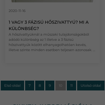
2020-11-16
1 VAGY 3 FÁZISÚ HŐSZIVATTYÚ? MI A
KÜLÖNBSÉG?
A hőszivattyúknál a műszaki tulajdonságokból
adódó különbség az 1 illetve a 3 fázisú
hőszivattyúk között elhanyagolhatóan kevés,
illetve szinte minden esetben teljesen azonosak. ...
Első oldal
7
8
9
10
11
Utolsó oldal